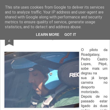
ROADGALAXY - Media Center
This site uses cookies from Google to deliver its services
and to analyze traffic. Your IP address and user-agent are
shared with Google along with performance and security
metrics to ensure quality of service, generate usage
statistics, and to detect and address abuse.
APR
LEARN MORE
GOT IT
Pedro Castro Lopes estreia Aston Martin
2
O piloto da
Roadgalaxy,
Pedro Castro
Lopes, Pépé,
sobe mais um
degrau na
sua já longa
carreira no
desporto
motorizado.
Depois de no
passado estar
ligado ás duas