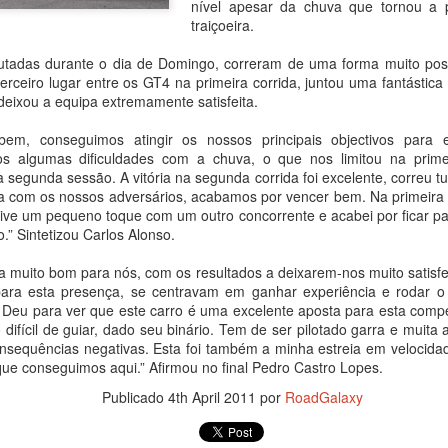
nível apesar da chuva que tornou a pi
agradecer o apoio de todo
traiçoeira.
especial, à minha família 
Começou por dizer o piloto.
putadas durante o dia de Domingo, correram de uma forma muito pos
erceiro lugar entre os GT4 na primeira corrida, juntou uma fantástica 
Foi debaixo de intensa chu
deixou a equipa extremamente satisfeita.
com o piloto oliveirense a
classe dos 310 R, atrás do 
bem, conseguimos atingir os nossos principais objectivos para 
cronometrados.
os algumas dificuldades com a chuva, o que nos limitou na prim
 segunda sessão. A vitória na segunda corrida foi excelente, correu t
 com os nossos adversários, acabamos por vencer bem. Na primeira c
João Rebelo Martins
s tive um pequeno toque com um outro concorrente e acabei por ficar p
FEB
.” Sintetizou Carlos Alonso.
3
com a Douro Stream
by Light Mobie
 muito bom para nós, com os resultados a deixarem-nos muito satisfe
João Rebelo Martins com a Douro
s para esta presença, se centravam em ganhar experiência e rodar 
Stream by Light Mobie
 Deu para ver que este carro é uma excelente aposta para esta compet
ifícil de guiar, dado seu binário. Tem de ser pilotado garra e muita
Piloto fez etapa entre Caldas de
onsequências negativas. Esta foi também a minha estreia em velocida
Aregos e Porto Antigo
que conseguimos aqui.” Afirmou no final Pedro Castro Lopes.
Publicado
4th April 2011
por
RoadGalaxy
João Rebelo Martins deixou de
lado os motores a gasolina e
João Rebelo Martins
FEB
aderiu à mobilidade suave, num
3
nos Business