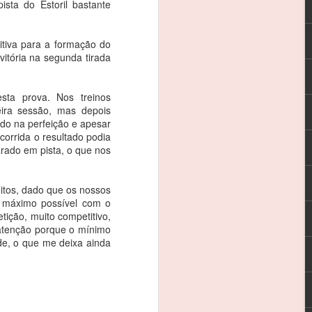
sta do Estoril bastante
s os meus patrocinadores, à CRM e, em
que esteve este fim-de-semana comigo”.
itiva para a formação do
vitória na segunda tirada
va que se iniciou este fim-de-semana,
 rodar em 13º da geral e em segundo na
inglês Timothy Steel, no treinos
esta prova. Nos treinos
eira sessão, mas depois
udo na perfeição e apesar
orrida o resultado podia
arado em pista, o que nos
itos, dado que os nossos
o máximo possível com o
ição, muito competitivo,
 atenção porque o mínimo
de, o que me deixa ainda
REBELO MARTINS: 3
FEB
3
EM 3