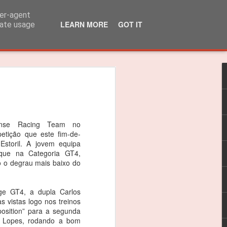
ser-agent
LEARN MORE
GOT IT
rate usage
lo Martins venceu
 310R
 título dos 310R
ense Racing Team no
tição que este fim-de-
das do Caterham Festival foi suficiente
storil. A jovem equipa
que na Categoria GT4,
 o Troféu 310R da Caterham Motorsport
 o degrau mais baixo do
timão, Jarama e Zandvoort, as
ge GT4, a dupla Carlos
as nas 4 corridas do Estoril foram
 vistas logo nos treinos
ceptro.
position” para a segunda
o Lopes, rodando a bom
as vitórias, foi um ano difícil e quero