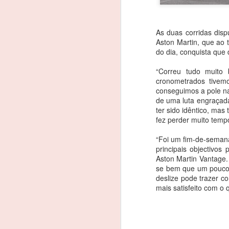
As duas corridas dis
Aston Martin, que ao t
do dia, conquista que 
“Correu tudo muito 
cronometrados tivem
conseguimos a pole na
de uma luta engraçada
ter sido idêntico, ma
fez perder muito tempo
“Foi um fim-de-semana
principais objectivo
Aston Martin Vantage.
se bem que um pouco d
deslize pode trazer c
mais satisfeito com o 
João Rebelo Martins
FEB
3
na luta pelo título dos