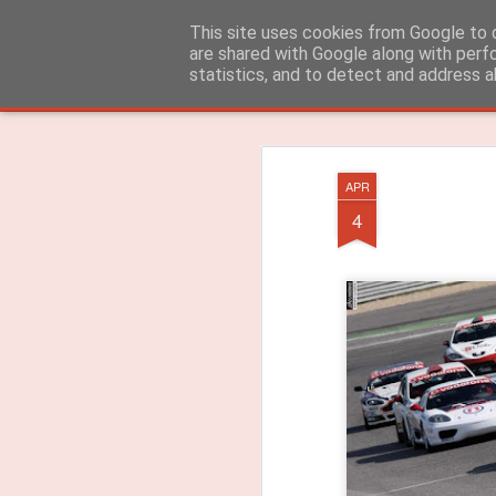
ROADGALAXY - Media Center
This site uses cookies from Google to d
are shared with Google along with perf
statistics, and to detect and address a
Clássica
Flipcard
Revista
Mosaico
Barra Lateral
Instantâneo
APR
4