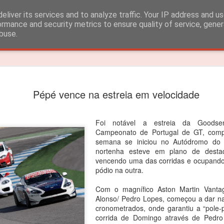
eliver its services and to analyze traffic. Your IP address and u
ormance and security metrics to ensure quality of service, gene
buse.
Timeslide
João Rebe
FEB
Pépé vence na estreia em velocidade
3
título dos
João Rebelo Martins venceu
Foi notável a estreia da Goods
Campeonato de Portugal de GT, compe
O segundo lugar nas 4 corri
semana se iniciou no Autódromo do E
nortenha esteve em plano de desta
João Rebelo Martins vence
vencendo uma das corridas e ocupando
Iberian.
pódio na outra.
Depois das vitorias em Por
Com o magnífico Aston Martin Vanta
segundas posições alcançad
Alonso/ Pedro Lopes, começou a dar nas
suficientes para garantir o 
cronometrados, onde garantiu a “pole-
corrida de Domingo através de Pedr
“Estou muito feliz! Apesar d