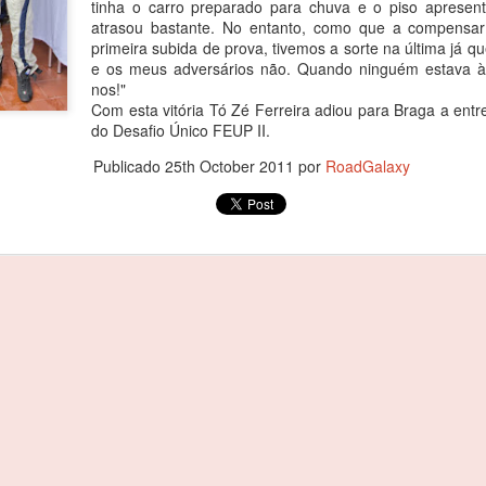
tinha o carro preparado para chuva e o piso apresen
agradecer o apoio de todo
atrasou bastante. No entanto, como que a compensar
especial, à minha família 
primeira subida de prova, tivemos a sorte na última já q
Começou por dizer o piloto.
e os meus adversários não. Quando ninguém estava à e
nos!"
Foi debaixo de intensa chu
Com esta vitória Tó Zé Ferreira adiou para Braga a ent
com o piloto oliveirense a
do Desafio Único FEUP II.
classe dos 310 R, atrás do 
cronometrados.
Publicado
25th October 2011
por
RoadGalaxy
João Rebelo Martins
FEB
3
com a Douro Stream
by Light Mobie
João Rebelo Martins com a Douro
Stream by Light Mobie
Piloto fez etapa entre Caldas de
Aregos e Porto Antigo
João Rebelo Martins deixou de
lado os motores a gasolina e
João Rebelo Martins
FEB
aderiu à mobilidade suave, num
3
nos Business