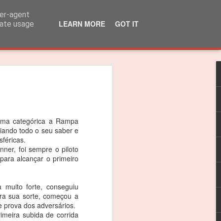
ser-agent
LEARN MORE
GOT IT
rate usage
lo Martins venceu
 310R
 título dos 310R
orma categórica a Rampa
liando todo o seu saber e
das do Caterham Festival foi suficiente
féricas.
nner, foi sempre o piloto
 o Troféu 310R da Caterham Motorsport
para alcançar o primeiro
timão, Jarama e Zandvoort, as
 muito forte, conseguiu
as nas 4 corridas do Estoril foram
ara sua sorte, começou a
ceptro.
 prova dos adversários.
imeira subida de corrida
as vitórias, foi um ano difícil e quero