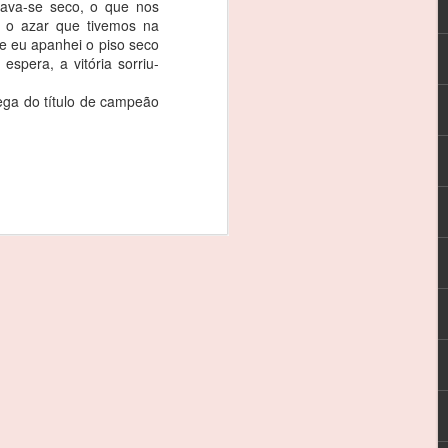
tava-se seco, o que nos
s os meus patrocinadores, à CRM e, em
 o azar que tivemos na
que esteve este fim-de-semana comigo”.
ue eu apanhei o piso seco
spera, a vitória sorriu-
va que se iniciou este fim-de-semana,
rega do título de campeão
 rodar em 13º da geral e em segundo na
inglês Timothy Steel, no treinos
REBELO MARTINS: 3
FEB
3
EM 3