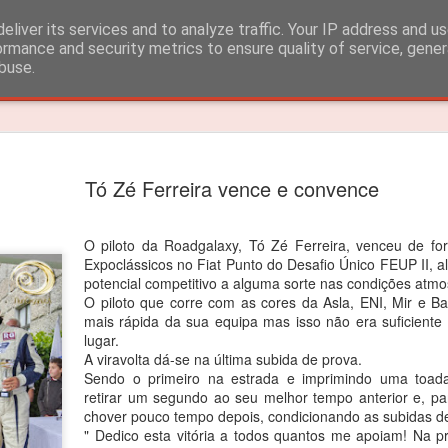
eliver its services and to analyze traffic. Your IP address and u
ormance and security metrics to ensure quality of service, gene
buse.
Timeslide
João Rebe
FEB
Tó Zé Ferreira vence e convence
3
título dos
João Rebelo Martins venceu
O piloto da Roadgalaxy, Tó Zé Ferreira, venceu de f
Expoclássicos no Fiat Punto do Desafio Único FEUP II, a
O segundo lugar nas 4 corri
potencial competitivo a alguma sorte nas condições atmos
O piloto que corre com as cores da Asla, ENI, Mir e Ba
João Rebelo Martins vence
mais rápida da sua equipa mas isso não era suficiente 
Iberian.
lugar.
A viravolta dá-se na última subida de prova.
Depois das vitorias em Por
Sendo o primeiro na estrada e imprimindo uma toada
segundas posições alcançad
retirar um segundo ao seu melhor tempo anterior e, p
suficientes para garantir o 
chover pouco tempo depois, condicionando as subidas de
" Dedico esta vitória a todos quantos me apoiam! Na pr
“Estou muito feliz! Apesar d