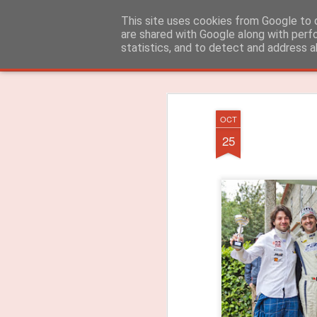
ROADGALAXY - Media Center
This site uses cookies from Google to d
are shared with Google along with perf
statistics, and to detect and address a
Clássica
Flipcard
Revista
Mosaico
Barra Lateral
Instantâneo
OCT
25