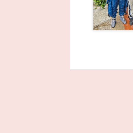
João Rebelo Martins
FEB
3
na luta pelo título dos