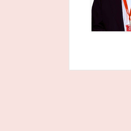
João Rebelo Martins
FEB
3
na luta pelo título dos