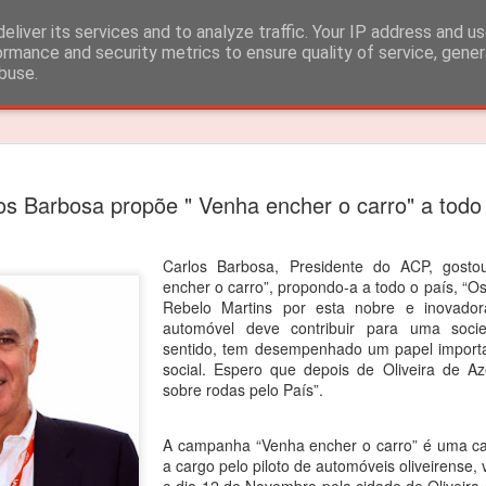
eliver its services and to analyze traffic. Your IP address and u
ormance and security metrics to ensure quality of service, gene
buse.
Timeslide
João Rebe
FEB
os Barbosa propõe " Venha encher o carro" a todo
3
título dos
João Rebelo Martins venceu
Carlos Barbosa, Presidente do ACP, gost
encher o carro”, propondo-a a todo o país, “
O segundo lugar nas 4 corri
Rebelo Martins por esta nobre e inovadora
automóvel deve contribuir para uma soci
João Rebelo Martins vence
sentido, tem desempenhado um papel importa
Iberian.
social. Espero que depois de Oliveira de 
sobre rodas pelo País”.
Depois das vitorias em Por
segundas posições alcançad
suficientes para garantir o 
A campanha “
Venha encher o carro
” é uma
c
a cargo pelo piloto de automóveis oliveirense,
“Estou muito feliz! Apesar d