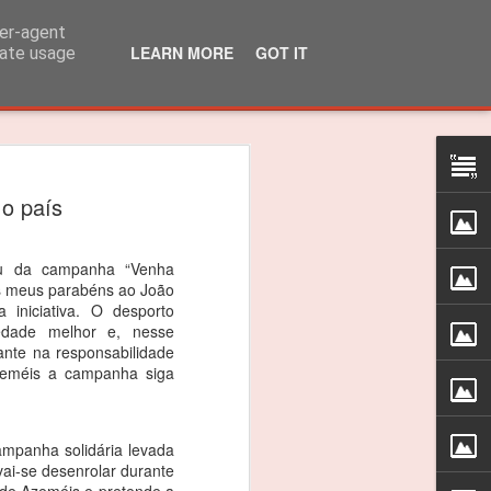
ser-agent
LEARN MORE
GOT IT
rate usage
lo Martins venceu
 o país
 310R
 título dos 310R
ou da campanha “Venha
Os meus parabéns ao João
das do Caterham Festival foi suficiente
 iniciativa. O desporto
edade melhor e, nesse
 o Troféu 310R da Caterham Motorsport
nte na responsabilidade
Azeméis a campanha siga
timão, Jarama e Zandvoort, as
as nas 4 corridas do Estoril foram
ceptro.
ampanha solidária
levada
 vai-se desenrolar durante
as vitórias, foi um ano difícil e quero