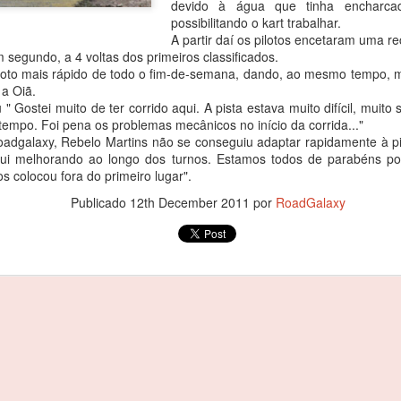
devido à água que tinha encharcad
agradecer o apoio de todo
possibilitando o kart trabalhar.
especial, à minha família 
A partir daí os pilotos encetaram uma r
Começou por dizer o piloto.
 segundo, a 4 voltas dos primeiros classificados.
piloto mais rápido de todo o fim-de-semana, dando, ao mesmo tempo, m
Foi debaixo de intensa chu
a Oiã.
com o piloto oliveirense a
iu " Gostei muito de ter corrido aqui. A pista estava muito difícil, muit
classe dos 310 R, atrás do 
tempo. Foi pena os problemas mecânicos no início da corrida..."
cronometrados.
Roadgalaxy, Rebelo Martins não se conseguiu adaptar rapidamente à pis
ui melhorando ao longo dos turnos. Estamos todos de parabéns p
os colocou fora do primeiro lugar".
João Rebelo Martins
FEB
Publicado
12th December 2011
por
RoadGalaxy
3
com a Douro Stream
by Light Mobie
João Rebelo Martins com a Douro
Stream by Light Mobie
Piloto fez etapa entre Caldas de
Aregos e Porto Antigo
João Rebelo Martins deixou de
lado os motores a gasolina e
João Rebelo Martins
FEB
aderiu à mobilidade suave, num
3
nos Business