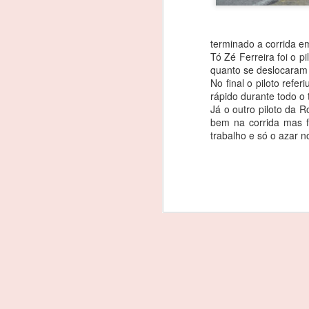
terminado a corrida em
Tó Zé Ferreira foi o 
quanto se deslocaram 
No final o piloto refer
rápido durante todo o 
Já o outro piloto da 
bem na corrida mas f
trabalho e só o azar n
João Rebelo Martins
FEB
3
na luta pelo título dos