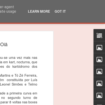
ser-agent
LEARN MORE
GOT IT
rate usage
lo Martins venceu
 Oiã
 310R
 título dos 310R
ou-se uma vez mais nas
ia em kart, nocturna, que
das do Caterham Festival foi suficiente
ões do kartódromo dos
 o Troféu 310R da Caterham Motorsport
artins e Tó Zé Ferreira,
ém constituída por Luís
, Leonel Simões e Telmo
timão, Jarama e Zandvoort, as
as nas 4 corridas do Estoril foram
desde a primeira curva em
ceptro.
e no segundo turno de
parar 8 voltas nas boxes
as vitórias, foi um ano difícil e quero