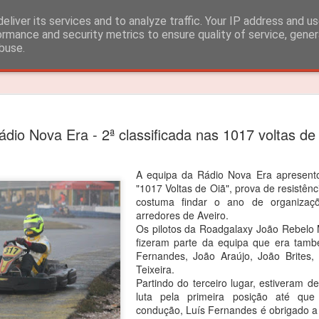
eliver its services and to analyze traffic. Your IP address and u
ormance and security metrics to ensure quality of service, gene
buse.
Timeslide
João Rebe
FEB
ádio Nova Era - 2ª classificada nas 1017 voltas de
3
título dos
João Rebelo Martins venceu
A equipa da Rádio Nova Era apresent
"1017 Voltas de Oiã", prova de resistênc
O segundo lugar nas 4 corri
costuma findar o ano de organizaç
arredores de Aveiro.
João Rebelo Martins vence
Os pilotos da Roadgalaxy João Rebelo M
Iberian.
fizeram parte da equipa que era tamb
Fernandes, João Araújo, João Brites
Depois das vitorias em Por
Teixeira.
segundas posições alcançad
Partindo do terceiro lugar, estiveram 
suficientes para garantir o 
luta pela primeira posição até qu
condução, Luís Fernandes é obrigado a 
“Estou muito feliz! Apesar d