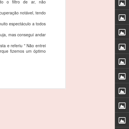
o o filtro de ar, não
s os meus patrocinadores, à CRM e, em
que esteve este fim-de-semana comigo”.
ecuperação notável, tendo
uito espectáculo a todos
va que se iniciou este fim-de-semana,
 rodar em 13º da geral e em segundo na
o suja, mas consegui andar
inglês Timothy Steel, no treinos
ta e referiu " Não entrei
orque fizemos um óptimo
REBELO MARTINS: 3
FEB
3
EM 3