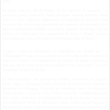
crise».
De acordo com João Rebelo Martins, um dos mentores da campanha, “ o
apoio da Caçarola, Longratex, Barbot, Silampos, Mimosa, Ach Brito, Porto
Editora e Arax Gazzo foi fundamental na angariação de cerca de 9.000
euros em bens de primeira necessidade que puderam ser distribuídos por
diversas instituições e famílias. O projecto solidário do Rotary Club de
Oliveira de Azeméis que visa a recuperação da “Casa da Mónica” também
foi contemplado com o fornecimento de tintas por parte da Barbot.”.
O piloto e CEO da Roadgalaxy foi peremptório em afirmar que “ a
solidariedade foi algo sempre presente na minha vida, desde os tempos de
criança, e a junção do automobilismo ao conceito de ajudar o próximo é
algo que só me pode deixar muito satisfeito e foi uma bonita forma de
comemorar 10 anos de carreira”.
Os bens essenciais, que abrangeram produtos alimentares, de higiene,
livros, roupas e brinquedos, foram entregues ao Centro Social, Cultural e
Recreativo de Carregosa, Comissão de Assistência Social de Carregosa,
Centro Infantil e Social de Cesar, Centro Social Dr.ª Leonilda Aurora da
Silva Matos, Associação de Solidariedade Social de Loureiro, Associação
de Solidariedade Social de Macieira de Sarnes, Centro Social Paroquial e
Social de Sto. André, Centro Social de Nogueira do Cravo, Centro Social