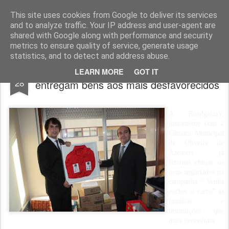
ROADGALAXY - Media Center
This site uses cookies from Google to deliver its services
and to analyze traffic. Your IP address and user-agent are
shared with Google along with performance and security
metrics to ensure quality of service, generate usage
statistics, and to detect and address abuse.
Rebelo Martins e Hermínio Loureiro
JAN
LEARN MORE
GOT IT
28
entregam bens aos mais desfavorecidos
A Roadgalaxy,
juntamente com a
Câmara Municipal
de Oliveira de
Azeméis já
fizeram chegar os
bens angariados na
campanha “ Venha
encher o carro” às
famílias e
instituições que
mais necessitam.