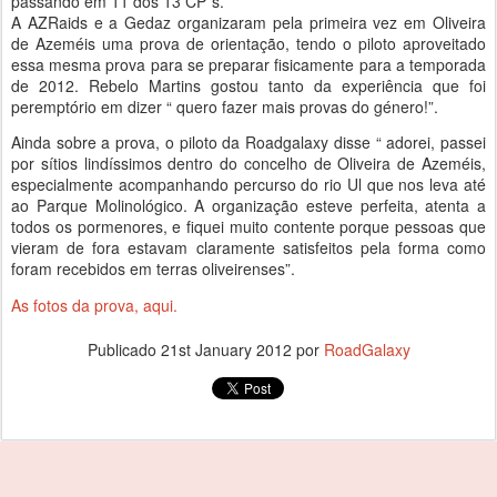
passando em 11 dos 13 CP´s.
A AZRaids e a Gedaz organizaram pela primeira vez em Oliveira
de Azeméis uma prova de orientação, tendo o piloto aproveitado
essa mesma prova para se preparar fisicamente para a temporada
de 2012. Rebelo Martins gostou tanto da experiência que foi
peremptório em dizer “ quero fazer mais provas do género!”.
Ainda sobre a prova, o piloto da Roadgalaxy disse “ adorei, passei
por sítios lindíssimos dentro do concelho de Oliveira de Azeméis,
especialmente acompanhando percurso do rio Ul que nos leva até
ao Parque Molinológico. A organização esteve perfeita, atenta a
todos os pormenores, e fiquei muito contente porque pessoas que
vieram de fora estavam claramente satisfeitos pela forma como
foram recebidos em terras oliveirenses”.
As fotos da prova, aqui.
Publicado
21st January 2012
por
RoadGalaxy