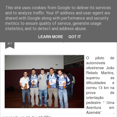
ROADGALAXY - Media Center
This site uses cookies from Google to deliver its services
and to analyze traffic. Your IP address and user-agent are
shared with Google along with performance and security
metrics to ensure quality of service, generate usage
statistics, and to detect and address abuse.
JAN
LEARN MORE
GOT IT
Rebelo Martins supera as dificuldades
21
O piloto de
automóveis
oliveirense João
Rebelo Martins,
superou as
dificuldades e
correu 13 km na
prova de
orientação
pedestre “ Uma
Aventura em
Azeméis” ,