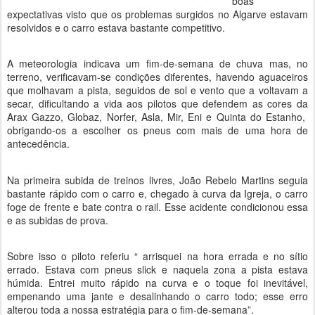
boas
expectativas visto que os problemas surgidos no Algarve estavam
resolvidos e o carro estava bastante competitivo.
A meteorologia indicava um fim-de-semana de chuva mas, no
terreno, verificavam-se condições diferentes, havendo aguaceiros
que molhavam a pista, seguidos de sol e vento que a voltavam a
secar, dificultando a vida aos pilotos que defendem as cores da
Arax Gazzo, Globaz, Norfer, Asla, Mir, Eni e Quinta do Estanho,
obrigando-os a escolher os pneus com mais de uma hora de
antecedência.
Na primeira subida de treinos livres, João Rebelo Martins seguia
bastante rápido com o carro e, chegado à curva da Igreja, o carro
foge de frente e bate contra o rail. Esse acidente condicionou essa
e as subidas de prova.
Sobre isso o piloto referiu “ arrisquei na hora errada e no sítio
errado. Estava com pneus slick e naquela zona a pista estava
húmida. Entrei muito rápido na curva e o toque foi inevitável,
empenando uma jante e desalinhando o carro todo; esse erro
alterou toda a nossa estratégia para o fim-de-semana”.