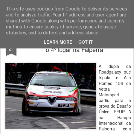
ROADGALAXY - Media Center
This site uses cookies from Google to deliver its services
and to analyze traffic. Your IP address and user-agent are
shared with Google along with performance and security
metrics to ensure quality of service, generate usage
statistics, and to detect and address abuse.
Rebelo Martins e Tó Zé Ferreira alcançam
MAY
LEARN MORE
GOT IT
21
o 4º lugar na Falperra
A dupla da
Roadgalaxy que
tripula o Alfa
Romeo 156 da
Vettra
Motorsport
partiu para a
prova do Desafio
Único FEUP 3
na Rampa
Internacional da
Falperra com