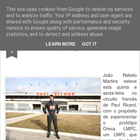
ROADGALAXY - Media Center
This site uses cookies from Google to deliver its services
and to analyze traffic. Your IP address and user-agent are
shared with Google along with performance and security
metrics to ensure quality of service, generate usage
statistics, and to detect and address abuse.
FEB
LEARN MORE
GOT IT
Última paragem: Le Mans
3
João Rebelo
Martins esteve
esta quinta e
sexta-feira no
circuito francês
de Paul Ricard,
com o propósito
de experimentar
o protótipo
Oreca LMPC,
um LMP2 que