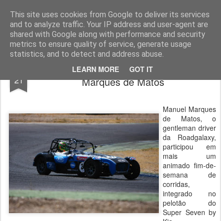
ROADGALAXY - Media Center
This site uses cookies from Google to deliver its services
and to analyze traffic. Your IP address and user-agent are
shared with Google along with performance and security
metrics to ensure quality of service, generate usage
statistics, and to detect and address abuse.
Fim-de-semana complicado para Manuel
MAY
LEARN MORE
GOT IT
21
Marques de Matos
Manuel Marques
de Matos, o
gentleman driver
da Roadgalaxy,
participou em
mais um
animado fim-de-
semana de
corridas,
integrado no
pelotão do
Super Seven by