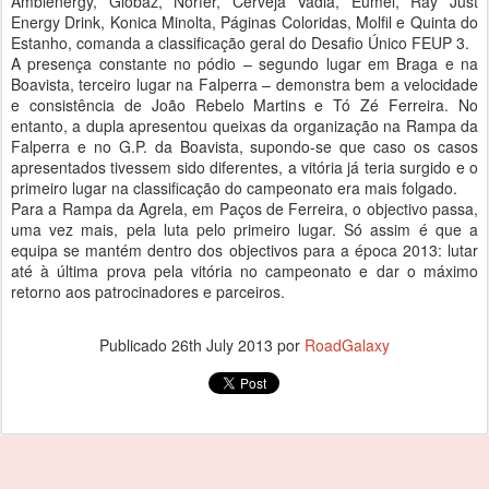
Ambienergy, Globaz, Norfer, Cerveja Vadia, Eumel, Ray Just
Energy Drink, Konica Minolta, Páginas Coloridas, Molfil e Quinta do
Estanho, comanda a classificação geral do Desafio Único FEUP 3.
A presença constante no pódio – segundo lugar em Braga e na
Boavista, terceiro lugar na Falperra – demonstra bem a velocidade
e consistência de João Rebelo Martins e Tó Zé Ferreira. No
entanto, a dupla apresentou queixas da organização na Rampa da
Falperra e no G.P. da Boavista, supondo-se que caso os casos
apresentados tivessem sido diferentes, a vitória já teria surgido e o
primeiro lugar na classificação do campeonato era mais folgado.
Para a Rampa da Agrela, em Paços de Ferreira, o objectivo passa,
uma vez mais, pela luta pelo primeiro lugar. Só assim é que a
equipa se mantém dentro dos objectivos para a época 2013: lutar
até à última prova pela vitória no campeonato e dar o máximo
retorno aos patrocinadores e parceiros.
Publicado
26th July 2013
por
RoadGalaxy