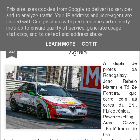
ROADGALAXY - Media Center
This site uses cookies from Google to deliver its services
and to analyze traffic. Your IP address and user-agent are
shared with Google along with performance and security
metrics to ensure quality of service, generate usage
statistics, and to detect and address abuse.
Roadgalaxy quer manter 1º lugar na
JUL
LEARN MORE
GOT IT
26
Agrela
A dupla de
pilotos da
Roadgalaxy,
João Rebelo
Martins e Tó Zé
Ferreira, que
corre com as
cores da ENI,
Fluidotrónica,
Powercoaching,
Arax Gazzo,
Kartódromo de
Oiã,