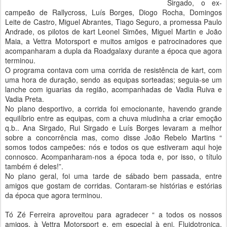
Sirgado, o ex-
campeão de Rallycross, Luís Borges, Diogo Rocha, Domingos
Leite de Castro, Miguel Abrantes, Tiago Seguro, a promessa Paulo
Andrade, os pilotos de kart Leonel Simões, Miguel Martin e João
Maia, a Vettra Motorsport e muitos amigos e patrocinadores que
acompanharam a dupla da Roadgalaxy durante a época que agora
terminou.
O programa contava com uma corrida de resistência de kart, com
uma hora de duração, sendo as equipas sorteadas; seguia-se um
lanche com iguarias da região, acompanhadas de Vadia Ruiva e
Vadia Preta.
No plano desportivo, a corrida foi emocionante, havendo grande
equilíbrio entre as equipas, com a chuva miudinha a criar emoção
q.b.. Ana Sirgado, Rui Sirgado e Luís Borges levaram a melhor
sobre a concorrência mas, como disse João Rebelo Martins “
somos todos campeões: nós e todos os que estiveram aqui hoje
connosco. Acompanharam-nos a época toda e, por isso, o título
também é deles!”.
No plano geral, foi uma tarde de sábado bem passada, entre
amigos que gostam de corridas. Contaram-se histórias e estórias
da época que agora terminou.
Tó Zé Ferreira aproveitou para agradecer “ a todos os nossos
amigos, à Vettra Motorsport e, em especial à eni, Fluidotronica,