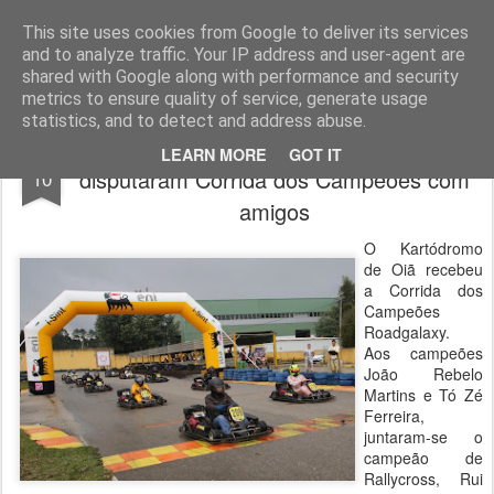
ROADGALAXY - Media Center
This site uses cookies from Google to deliver its services
and to analyze traffic. Your IP address and user-agent are
shared with Google along with performance and security
metrics to ensure quality of service, generate usage
statistics, and to detect and address abuse.
Rebelo Martins e Tó Zé Ferreira
NOV
LEARN MORE
GOT IT
disputaram Corrida dos Campeões com
10
amigos
O Kartódromo
de Oiã recebeu
a Corrida dos
Campeões
Roadgalaxy.
Aos campeões
João Rebelo
Martins e Tó Zé
Ferreira,
juntaram-se o
campeão de
Rallycross, Rui