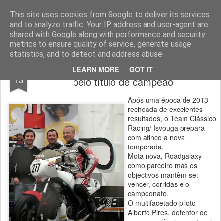
ROADGALAXY - Media Center
This site uses cookies from Google to deliver its services
and to analyze traffic. Your IP address and user-agent are
shared with Google along with performance and security
metrics to ensure quality of service, generate usage
statistics, and to detect and address abuse.
Team Clássico Racing/Isvouga vai lutar
JAN
LEARN MORE
GOT IT
13
pelo título de campeão
Após uma época de 2013
recheada de excelentes
resultados, o Team Clássico
Racing/ Isvouga prepara
com afinco a nova
temporada.
Mota nova, Roadgalaxy
como parceiro mas os
objectivos mantêm-se:
vencer, corridas e o
campeonato.
O multifacetado piloto
Alberto Pires, detentor de