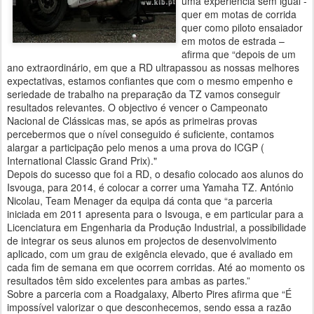
uma experiência sem igual -
quer em motas de corrida
quer como piloto ensaiador
em motos de estrada –
afirma que “depois de um
ano extraordinário, em que a RD ultrapassou as nossas melhores
expectativas, estamos confiantes que com o mesmo empenho e
seriedade de trabalho na preparação da TZ vamos conseguir
resultados relevantes. O objectivo é vencer o Campeonato
Nacional de Clássicas mas, se após as primeiras provas
percebermos que o nível conseguido é suficiente, contamos
alargar a participação pelo menos a uma prova do ICGP (
International Classic Grand Prix)."
Depois do sucesso que foi a RD, o desafio colocado aos alunos do
Isvouga, para 2014, é colocar a correr uma Yamaha TZ. António
Nicolau, Team Menager da equipa dá conta que “a parceria
iniciada em 2011 apresenta para o Isvouga, e em particular para a
Licenciatura em Engenharia da Produção Industrial, a possibilidade
de integrar os seus alunos em projectos de desenvolvimento
aplicado, com um grau de exigência elevado, que é avaliado em
cada fim de semana em que ocorrem corridas. Até ao momento os
resultados têm sido excelentes para ambas as partes.”
Sobre a parceria com a Roadgalaxy, Alberto Pires afirma que “É
impossível valorizar o que desconhecemos, sendo essa a razão