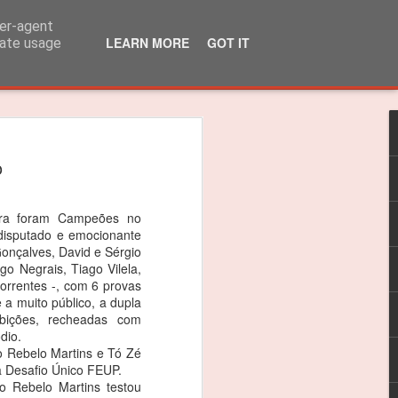
ser-agent
LEARN MORE
GOT IT
rate usage
lo Martins venceu
o
 310R
 título dos 310R
ira foram Campeões no
disputado e emocionante
das do Caterham Festival foi suficiente
Gonçalves, David e Sérgio
go Negrais, Tiago Vilela,
 o Troféu 310R da Caterham Motorsport
rrentes -, com 6 provas
 a muito público, a dupla
ibições, recheadas com
timão, Jarama e Zandvoort, as
dio.
as nas 4 corridas do Estoril foram
o Rebelo Martins e Tó Zé
ceptro.
ia Desafio Único FEUP.
o Rebelo Martins testou
as vitórias, foi um ano difícil e quero