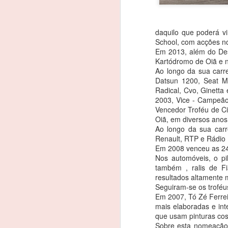
daquilo que poderá v
School, com acções no
Em 2013, além do Des
Kartódromo de Oiã e n
Ao longo da sua carre
Datsun 1200, Seat Ma
Radical, Cvo, Ginetta
2003, Vice - Campeão
Vencedor Troféu de Ci
Oiã, em diversos anos
Ao longo da sua carre
Renault, RTP e Rádio
Em 2008 venceu as 24 
Nos automóveis, o pi
também , ralis de Fi
resultados altamente m
Seguiram-se os troféu
Em 2007, Tó Zé Ferrei
mais elaboradas e in
João Rebelo Martins
que usam pinturas cos
FEB
Sobre esta nomeação,
3
na luta pelo título dos