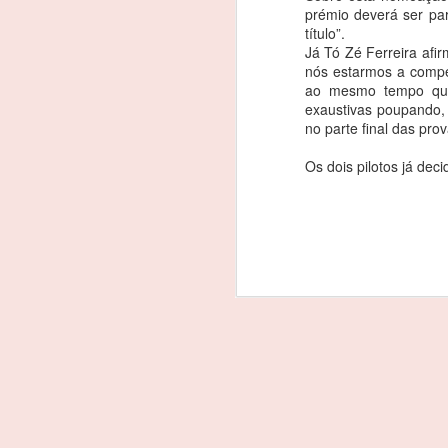
prémio deverá ser par
310R
título”.
João Rebelo Martins na luta pelo
Já Tó Zé Ferreira afi
título dos 310R
nós estarmos a competi
ao mesmo tempo que 
Caterham Festival disputa-se de 4
exaustivas poupando,
a 6 de Dezembro no Autodromo
no parte final das prov
do Estoril
F
Os dois pilotos já de
João Rebelo Martins vai regressar
ao Caterham Super Seven 310R e
O 
ao Estoril, para disputar o título na
categoria.
J
I
(
f
Co
a
F
ca
J