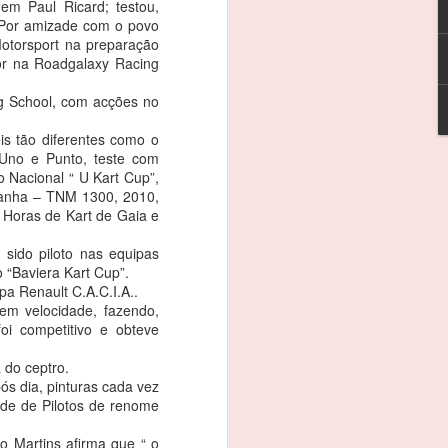
m Paul Ricard; testou,
s os meus patrocinadores, à CRM e, em
 Por amizade com o povo
que esteve este fim-de-semana comigo”.
torsport na preparação
or na Roadgalaxy Racing
va que se iniciou este fim-de-semana,
g School, com acções no
 rodar em 13º da geral e em segundo na
inglês Timothy Steel, no treinos
is tão diferentes como o
 Uno e Punto, teste com
 Nacional “ U Kart Cup”,
tanha – TNM 1300, 2010,
 Horas de Kart de Gaia e
 sido piloto nas equipas
“Baviera Kart Cup”.
a Renault C.A.C.I.A..
em velocidade, fazendo,
oi competitivo e obteve
 do ceptro.
ós dia, pinturas cada vez
de de Pilotos de renome
REBELO MARTINS: 3
FEB
o Martins afirma que “ o
3
EM 3