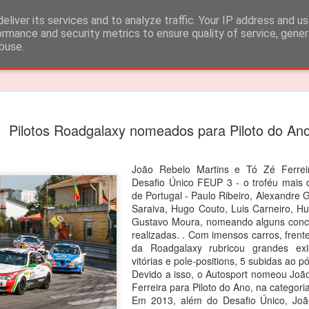
eliver its services and to analyze traffic. Your IP address and u
ormance and security metrics to ensure quality of service, gene
buse.
Timeslide
João Rebe
FEB
Pilotos Roadgalaxy nomeados para Piloto do An
3
título dos
João Rebelo Martins venceu
João Rebelo Martins e Tó Zé Ferre
Desafio Único FEUP 3 - o troféu mais 
O segundo lugar nas 4 corri
de Portugal - Paulo Ribeiro, Alexandre 
Saraiva, Hugo Couto, Luis Carneiro, Hu
João Rebelo Martins vence
Gustavo Moura, nomeando alguns conco
Iberian.
realizadas. . Com imensos carros, frente
da Roadgalaxy rubricou grandes ex
Depois das vitorias em Por
vitórias e pole-positions, 5 subidas ao pó
segundas posições alcançad
Devido a isso, o Autosport nomeou Joã
suficientes para garantir o 
Ferreira para Piloto do Ano, na categor
Em 2013, além do Desafio Único, Joã
“Estou muito feliz! Apesar d