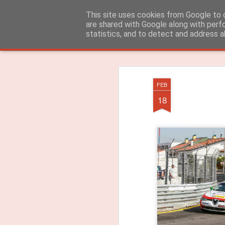
ROADGALAXY - Media Center
This site uses cookies from Google to d
are shared with Google along with perf
statistics, and to detect and address a
Clássica
Flipcard
Revista
Mosaico
Barra Lateral
Instantâneo
FEB
18