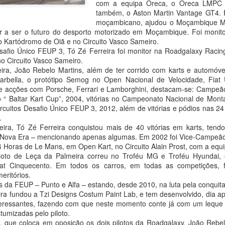
com a equipa Oreca, o Oreca LMPC e
agradecer o apoio de todo
também, o Aston Martin Vantage GT4.
especial, à minha família 
moçambicano, ajudou o Moçambique Mo
Começou por dizer o piloto.
ir a ser o futuro do desporto motorizado em Moçambique. Foi monit
 Kartódromo de Oiã e no Circuito Vasco Sameiro.
Foi debaixo de intensa chu
afio Único FEUP 3, Tó Zé Ferreira foi monitor na Roadgalaxy Racin
com o piloto oliveirense a
o Circuito Vasco Sameiro.
classe dos 310 R, atrás do 
ira, João Rebelo Martins, além de ter corrido com karts e automóve
cronometrados.
rbella, o protótipo Semog no Open Nacional de Velocidade, Fiat
 e acções com Porsche, Ferrari e Lamborghini, destacam-se: Campeão
 “ Baltar Kart Cup”, 2004, vitórias no Campeonato Nacional de Mon
João Rebelo Martins
rcuitos Desafio Único FEUP 3, 2012, além de vitórias e pódios nas 24
FEB
.
3
com a Douro Stream
ira, Tó Zé Ferreira conquistou mais de 40 vitórias em karts, tendo
by Light Mobie
 Nova Era – mencionando apenas algumas. Em 2002 foi Vice-Campeão 
João Rebelo Martins com a Douro
Horas de Le Mans, em Open Kart, no Circuito Alain Prost, com a equip
Stream by Light Mobie
loto de Leça da Palmeira correu no Troféu MG e Troféu Hyundai, 
at Cinquecento. Em todos os carros, em todas as competições, f
Piloto fez etapa entre Caldas de
eritórios.
Aregos e Porto Antigo
s da FEUP – Punto e Alfa – estando, desde 2010, na luta pela conquita
ra fundou a Tzi Designs Costum Paint Lab, e tem desenvolvido, dia ap
João Rebelo Martins deixou de
teressantes, fazendo com que neste momento conte já com um leque 
lado os motores a gasolina e
João Rebelo Martins
tumizadas pelo piloto.
FEB
aderiu à mobilidade suave, num
 que coloca em oposição os dois pilotos da Roadgalaxy, João Rebel
3
nos Business