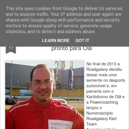
ROADGALAXY - Media Center
This site uses cookies from Google to deliver its services
and to analyze traffic. Your IP address and user-agent are
shared with Google along with performance and security
metrics to ensure quality of service, generate usage
statistics, and to detect and address abuse.
Numeroscópio Roadgalaxy Kart Team
MAR
LEARN MORE
GOT IT
17
pronto para Oiã
No final de 2013 a
Roadgalaxy decidiu
deixar mais uma
semente no desporto
automóvel e, em
parceria com o
Kartódromo de Oiã e
a Powercoaching,
lançou o
Numeroscópio
Roadgalaxy Kart
Team.