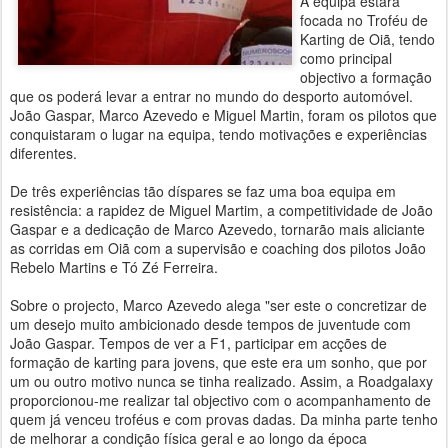
A equipa estará
focada no Troféu de
Karting de Oiã, tendo
como principal
objectivo a formação
que os poderá levar a entrar no mundo do desporto automóvel.
João Gaspar, Marco Azevedo e Miguel Martin, foram os pilotos que
conquistaram o lugar na equipa, tendo motivações e experiências
diferentes.
De três experiências tão díspares se faz uma boa equipa em
resistência: a rapidez de Miguel Martim, a competitividade de João
Gaspar e a dedicação de Marco Azevedo, tornarão mais aliciante
as corridas em Oiã com a supervisão e coaching dos pilotos João
Rebelo Martins e Tó Zé Ferreira.
Sobre o projecto, Marco Azevedo alega "ser este o concretizar de
um desejo muito ambicionado desde tempos de juventude com
João Gaspar. Tempos de ver a F1, participar em acções de
formação de karting para jovens, que este era um sonho, que por
um ou outro motivo nunca se tinha realizado. Assim, a Roadgalaxy
proporcionou-me realizar tal objectivo com o acompanhamento de
quem já venceu troféus e com provas dadas. Da minha parte tenho
de melhorar a condição física geral e ao longo da época