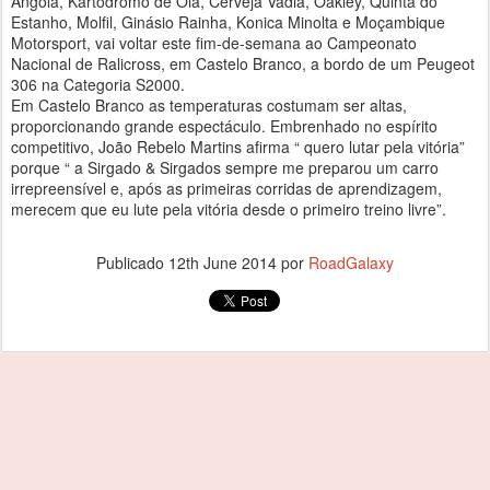
Angola, Kartódromo de Oiã, Cerveja Vadia, Oakley, Quinta do
Estanho, Molfil, Ginásio Rainha, Konica Minolta e Moçambique
Motorsport, vai voltar este fim-de-semana ao Campeonato
Nacional de Ralicross, em Castelo Branco, a bordo de um Peugeot
306 na Categoria S2000.
Em Castelo Branco as temperaturas costumam ser altas,
proporcionando grande espectáculo. Embrenhado no espírito
competitivo, João Rebelo Martins afirma “ quero lutar pela vitória”
porque “ a Sirgado & Sirgados sempre me preparou um carro
irrepreensível e, após as primeiras corridas de aprendizagem,
merecem que eu lute pela vitória desde o primeiro treino livre”.
Publicado
12th June 2014
por
RoadGalaxy