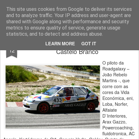
ROADGALAXY - Media Center
This site uses cookies from Google to deliver its services
and to analyze traffic. Your IP address and user-agent are
shared with Google along with performance and security
metrics to ensure quality of service, generate usage
statistics, and to detect and address abuse.
Rebelo Martins quer lutar pela vitória em
JUN
LEARN MORE
GOT IT
12
Castelo Branco
O piloto da
Roadgalaxy –
João Rebelo
Martins -, que
corre com as
cores da Vida
Económica, eni,
Loba, Norfer,
Alfaiate
D`Interiores,
Arax Gazzo,
Powercoaching,
fluidotronica, AC