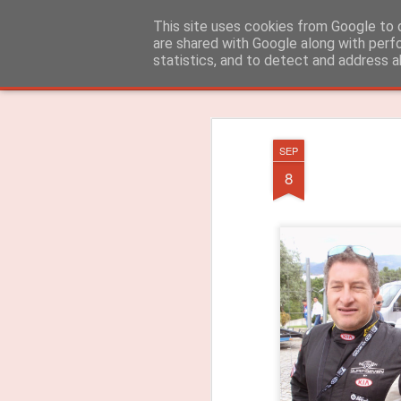
ROADGALAXY - Media Center
This site uses cookies from Google to d
are shared with Google along with perf
statistics, and to detect and address a
Clássica
Flipcard
Revista
Mosaico
Barra Lateral
Instantâneo
SEP
8