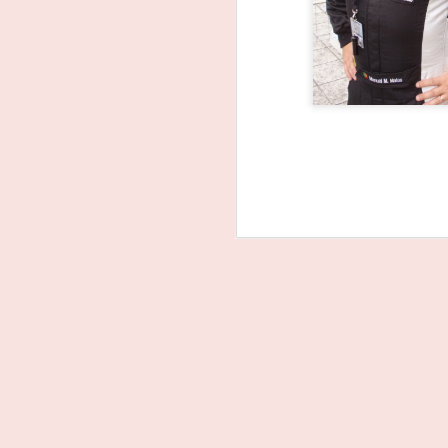
João Rebelo Martins
FEB
3
na luta pelo título dos