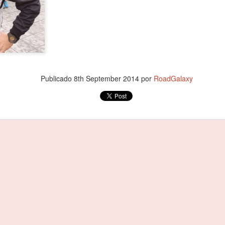
agradecer o apoio de todo
especial, à minha família 
Começou por dizer o piloto.
Foi debaixo de intensa chu
com o piloto oliveirense a
classe dos 310 R, atrás do 
cronometrados.
Publicado
8th September 2014
por
RoadGalaxy
João Rebelo Martins
FEB
3
com a Douro Stream
by Light Mobie
João Rebelo Martins com a Douro
Stream by Light Mobie
Piloto fez etapa entre Caldas de
Aregos e Porto Antigo
João Rebelo Martins deixou de
lado os motores a gasolina e
João Rebelo Martins
FEB
aderiu à mobilidade suave, num
3
nos Business