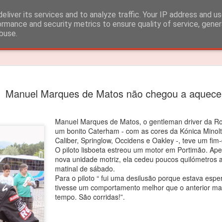
eliver its services and to analyze traffic. Your IP address and u
ormance and security metrics to ensure quality of service, gene
buse.
Timeslide
João Rebe
FEB
Manuel Marques de Matos não chegou a aquece
3
título dos
João Rebelo Martins venceu
Manuel Marques de Matos, o gentleman driver da R
um bonito Caterham - com as cores da Kónica Minolt
O segundo lugar nas 4 corri
Caliber, Springlow, Occidens e Oakley -, teve um fi
O piloto lisboeta estreou um motor em Portimão. Ape
João Rebelo Martins vence
nova unidade motriz, ela cedeu poucos quilómetros ap
Iberian.
matinal de sábado.
Para o piloto “ fui uma desilusão porque estava esp
Depois das vitorias em Por
tivesse um comportamento melhor que o anterior m
segundas posições alcançad
tempo. São corridas!”.
suficientes para garantir o 
“Estou muito feliz! Apesar d