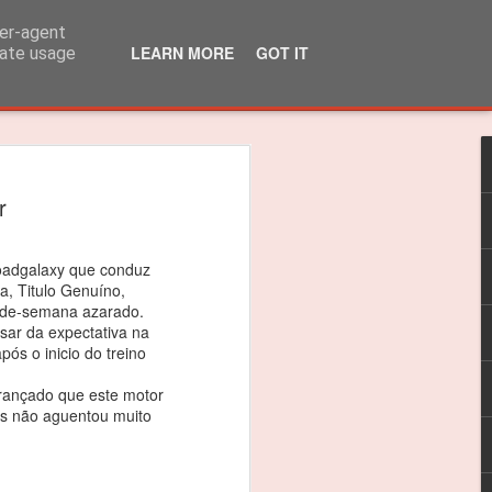
ser-agent
LEARN MORE
GOT IT
rate usage
lo Martins venceu
r
 310R
 título dos 310R
oadgalaxy que conduz
a, Titulo Genuíno,
das do Caterham Festival foi suficiente
m-de-semana azarado.
sar da expectativa na
 o Troféu 310R da Caterham Motorsport
ós o inicio do treino
erançado que este motor
timão, Jarama e Zandvoort, as
as não aguentou muito
as nas 4 corridas do Estoril foram
ceptro.
as vitórias, foi um ano difícil e quero