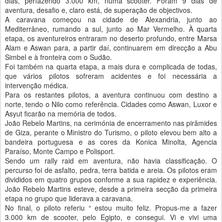
dias, perfazendo 3.000 km, numa scooter. Foram 9 dias de
aventura, desafio e, claro está, de superação de objectivos.
A caravana começou na cidade de Alexandria, junto ao
Mediterrâneo, rumando a sul, junto ao Mar Vermelho. À quarta
etapa, os aventureiros entraram no deserto profundo, entre Marsa
Alam e Aswan para, a partir daí, continuarem em direcção a Abu
Simbel e à fronteira com o Sudão.
Foi também na quarta etapa, a mais dura e complicada de todas,
que vários pilotos sofreram acidentes e foi necessária a
intervenção médica.
Para os restantes pilotos, a aventura continuou com destino a
norte, tendo o Nilo como referência. Cidades como Aswan, Luxor e
Asyut ficarão na memória de todos.
João Rebelo Martins, na cerimónia de encerramento nas pirâmides
de Giza, perante o Ministro do Turismo, o piloto elevou bem alto a
bandeira portuguesa e as cores da Konica Minolta, Agencia
Paraíso, Monte Campo e Polisport.
Sendo um rally raid em aventura, não havia classificação. O
percurso foi de asfalto, pedra, terra batida e areia. Os pilotos eram
divididos em quatro grupos conforme a sua rapidez e experiência.
João Rebelo Martins esteve, desde a primeira secção da primeira
etapa no grupo que liderava a caravana.
No final, o piloto referiu “ estou muito feliz. Propus-me a fazer
3.000 km de scooter, pelo Egipto, e consegui. Vi e vivi uma