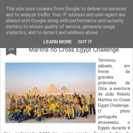
ROADGALAXY - Media Center
This site uses cookies from Google to deliver its services
and to analyze traffic. Your IP address and user-agent are
shared with Google along with performance and security
metrics to ensure quality of service, generate usage
statistics, and to detect and address abuse.
Terminou a aventura de João Rebelo
NOV
LEARN MORE
GOT IT
24
Martins no Cross Egypt Challenge
Terminou
sábado, em
frente às
grandes
pirâmides de
Giza, a aventura
de João Rebelo
Martins no Cross
Egypt Challenge.
O piloto
português
atravessou o
Egipto durante 9