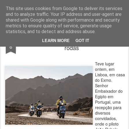
ROADGALAXY - Media Center
This site uses cookies from Google to deliver its services
and to analyze traffic. Your IP address and user-agent are
shared with Google along with performance and security
metrics to ensure quality of service, generate usage
statistics, and to detect and address abuse.
João Rebelo Martins focado nas duas
MAR
LEARN MORE
GOT IT
6
rodas
Teve lugar
ontem, em
Lisboa, em casa
do Exmo.
Senhor
Embaixador do
Egipto em
Portugal, uma
recepção para
diversos
convidados,
onde o piloto