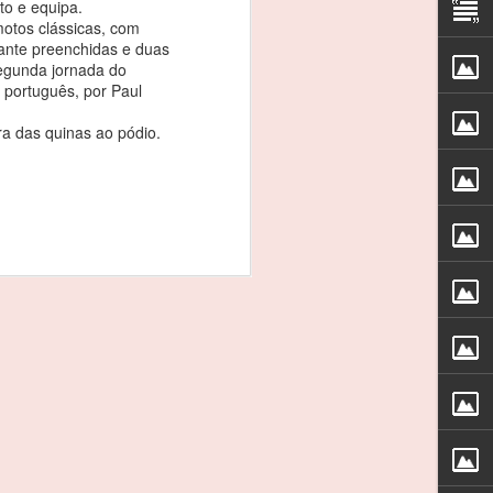
oto e equipa.
s os meus patrocinadores, à CRM e, em
tos clássicas, com
que esteve este fim-de-semana comigo”.
tante preenchidas e duas
segunda jornada do
 português, por Paul
va que se iniciou este fim-de-semana,
 rodar em 13º da geral e em segundo na
ra das quinas ao pódio.
inglês Timothy Steel, no treinos
REBELO MARTINS: 3
FEB
3
EM 3