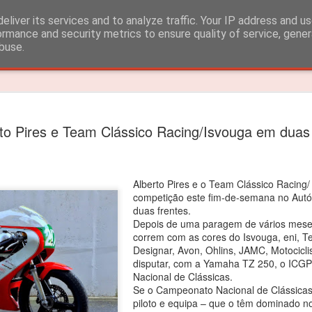
eliver its services and to analyze traffic. Your IP address and u
ormance and security metrics to ensure quality of service, gene
buse.
Timeslide
João Rebe
FEB
to Pires e Team Clássico Racing/Isvouga em duas 
3
título dos
João Rebelo Martins venceu
Alberto Pires e o Team Clássico Racing
O segundo lugar nas 4 corri
competição este fim-de-semana no Autó
duas frentes.
João Rebelo Martins vence
Depois de uma paragem de vários meses
Iberian.
correm com as cores do Isvouga, eni, Tec
Designar, Avon, Ohlins, JAMC, Motocicl
Depois das vitorias em Por
disputar, com a Yamaha TZ 250, o ICG
segundas posições alcançad
Nacional de Clássicas.
suficientes para garantir o 
Se o Campeonato Nacional de Clássicas
piloto e equipa – que o têm dominado n
“Estou muito feliz! Apesar d