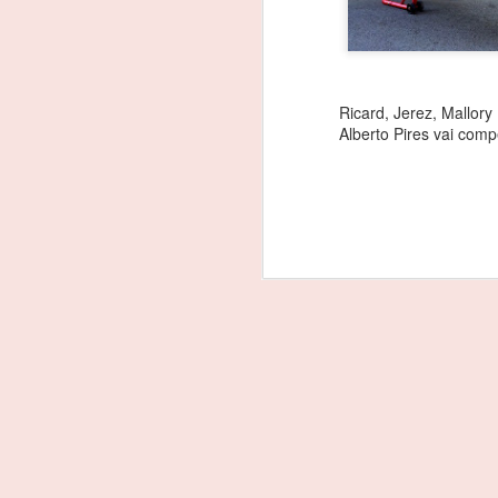
Ricard, Jerez, Mallory
Alberto Pires vai comp
João Rebelo Martins
FEB
3
na luta pelo título dos