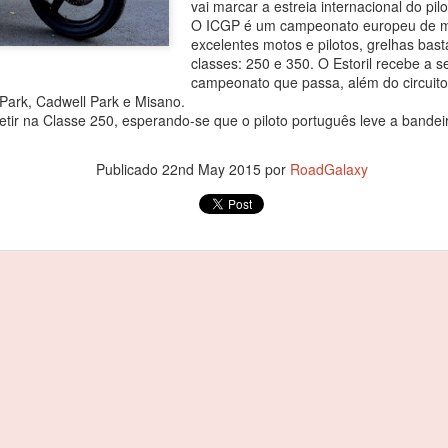
vai marcar a estreia internacional do pil
agradecer o apoio de todo
O ICGP é um campeonato europeu de mo
especial, à minha família 
excelentes motos e pilotos, grelhas bas
Começou por dizer o piloto.
classes: 250 e 350. O Estoril recebe a 
campeonato que passa, além do circuito
Foi debaixo de intensa chu
 Park, Cadwell Park e Misano.
com o piloto oliveirense a
etir na Classe 250, esperando-se que o piloto português leve a bandei
classe dos 310 R, atrás do 
cronometrados.
Publicado
22nd May 2015
por
RoadGalaxy
João Rebelo Martins
FEB
3
com a Douro Stream
by Light Mobie
João Rebelo Martins com a Douro
Stream by Light Mobie
Piloto fez etapa entre Caldas de
Aregos e Porto Antigo
João Rebelo Martins deixou de
lado os motores a gasolina e
João Rebelo Martins
FEB
aderiu à mobilidade suave, num
3
nos Business