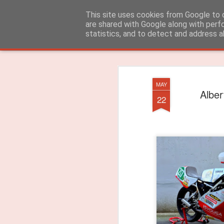
ROADGALAXY - Media Center
This site uses cookies from Google to d
are shared with Google along with perf
statistics, and to detect and address a
Clássica
Flipcard
Revista
Mosaico
Barra Lateral
Instantâneo
MAY
Alber
22