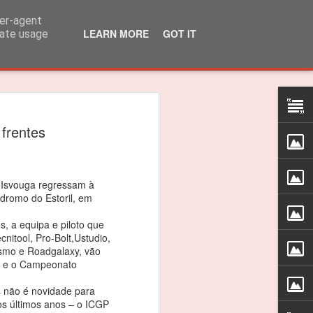
ser-agent
LEARN MORE
GOT IT
rate usage
lo Martins venceu
frentes
 310R
 título dos 310R
/ Isvouga regressam à
das do Caterham Festival foi suficiente
dromo do Estoril, em
 o Troféu 310R da Caterham Motorsport
, a equipa e piloto que
nitool, Pro-Bolt,Ustudio,
ismo e Roadgalaxy, vão
timão, Jarama e Zandvoort, as
P e o Campeonato
as nas 4 corridas do Estoril foram
ceptro.
 não é novidade para
os últimos anos – o ICGP
as vitórias, foi um ano difícil e quero