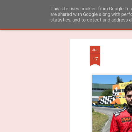
ROADGALAXY - Media Center
This site uses cookies from Google to d
are shared with Google along with perf
statistics, and to detect and address a
Clássica
Flipcard
Revista
Mosaico
Barra Lateral
Instantâneo
JUL
17