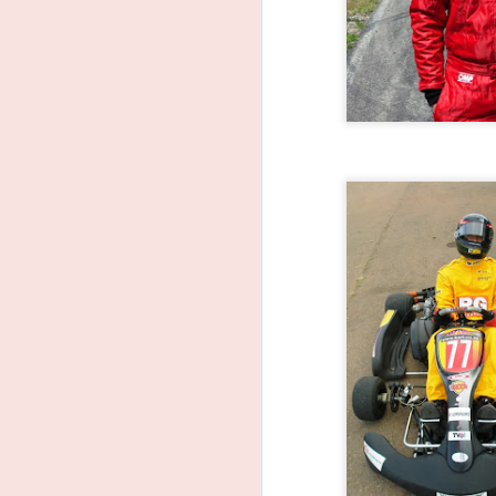
João Rebelo Martins
FEB
3
na luta pelo título dos