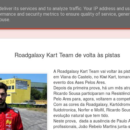
eliver its services and to analyze traffic. Your IP address and u
ormance and security metrics to ensure quality of service, gene
buse.
Timeslide
João Rebe
FEB
Roadgalaxy Kart Team de volta às pistas
3
título dos
João Rebelo Martins venceu
A Roadgalaxy Kart Team vai voltar às pi
em Viana do Castelo, no Kiwi Kart, toma
O segundo lugar nas 4 corri
evento dos Ases Pelos Ares.
Depois da primeira prova, há um mês atr
João Rebelo Martins vence
Ricardo Sousa participaram na Resistênc
Iberian.
Pelo Ares para, agora, voltarem a compet
Com as cores da Roadgalaxy, Kartódromo
Depois das vitorias em Por
fluidotronica, Norfer e Molfil, Ricardo So
segundas posições alcançad
evolução natural que tem tido.
suficientes para garantir o 
Neste prova, dada a ausência de Paulo 
profissionais, João Rebelo Martins junta-s
“Estou muito feliz! Apesar d