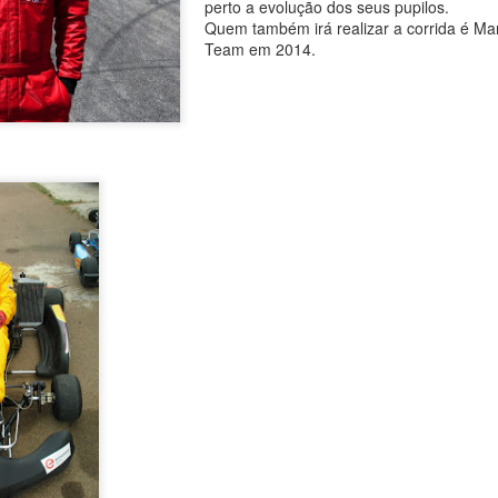
perto a evolução dos seus pupilos.
agradecer o apoio de todo
Quem também irá realizar a corrida é Ma
especial, à minha família 
Team em 2014.
Começou por dizer o piloto.
Foi debaixo de intensa chu
com o piloto oliveirense a
classe dos 310 R, atrás do 
cronometrados.
João Rebelo Martins
FEB
3
com a Douro Stream
by Light Mobie
João Rebelo Martins com a Douro
Stream by Light Mobie
Piloto fez etapa entre Caldas de
Aregos e Porto Antigo
João Rebelo Martins deixou de
lado os motores a gasolina e
João Rebelo Martins
FEB
aderiu à mobilidade suave, num
3
nos Business