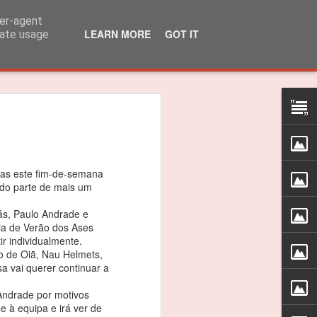
ser-agent
LEARN MORE
GOT IT
rate usage
lo Martins venceu
 310R
 título dos 310R
stas este fim-de-semana
ndo parte de mais um
das do Caterham Festival foi suficiente
ás, Paulo Andrade e
 o Troféu 310R da Caterham Motorsport
ia de Verão dos Ases
ir individualmente.
 de Oiã, Nau Helmets,
timão, Jarama e Zandvoort, as
usa vai querer continuar a
as nas 4 corridas do Estoril foram
ceptro.
Andrade por motivos
e à equipa e irá ver de
as vitórias, foi um ano difícil e quero