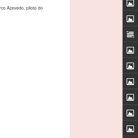
s os meus patrocinadores, à CRM e, em
rco Azevedo, piloto do
que esteve este fim-de-semana comigo”.
va que se iniciou este fim-de-semana,
 rodar em 13º da geral e em segundo na
inglês Timothy Steel, no treinos
REBELO MARTINS: 3
FEB
3
EM 3