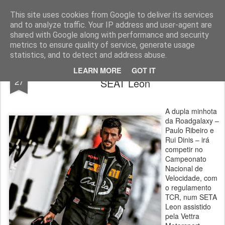
ROADGALAXY - Media Center
This site uses cookies from Google to deliver its services
and to analyze traffic. Your IP address and user-agent are
shared with Google along with performance and security
metrics to ensure quality of service, generate usage
statistics, and to detect and address abuse.
Paulo Ribeiro e Rui Dinis no CNV com
FEB
LEARN MORE
GOT IT
27
SEAT Leon
A dupla minhota
da Roadgalaxy –
Paulo Ribeiro e
Rui Dinis – irá
competir no
Campeonato
Nacional de
Velocidade, com
o regulamento
TCR, num SETA
Leon assistido
pela Vettra