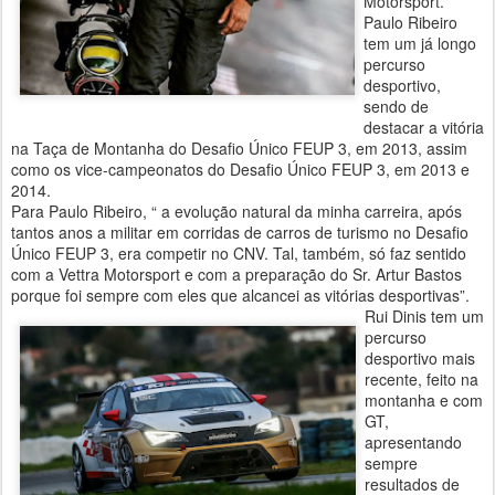
Motorsport.
Paulo Ribeiro
tem um já longo
percurso
desportivo,
sendo de
destacar a vitória
na Taça de Montanha do Desafio Único FEUP 3, em 2013, assim
como os vice-campeonatos do Desafio Único FEUP 3, em 2013 e
2014.
Para Paulo Ribeiro, “ a evolução natural da minha carreira, após
tantos anos a militar em corridas de carros de turismo no Desafio
Único FEUP 3, era competir no CNV. Tal, também, só faz sentido
com a Vettra Motorsport e com a preparação do Sr. Artur Bastos
porque foi sempre com eles que alcancei as vitórias desportivas”.
Rui Dinis tem um
percurso
desportivo mais
recente, feito na
montanha e com
GT,
apresentando
sempre
resultados de