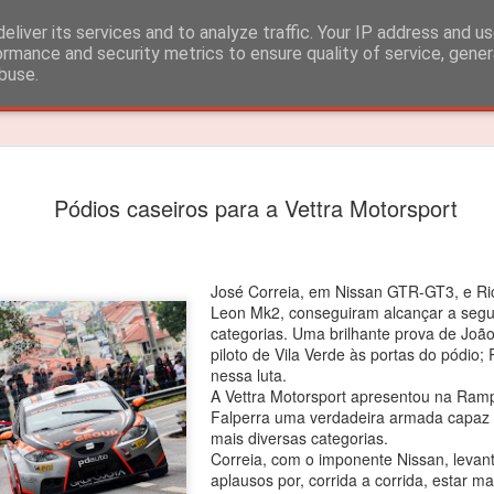
eliver its services and to analyze traffic. Your IP address and u
ormance and security metrics to ensure quality of service, gene
buse.
Timeslide
João Rebe
FEB
Pódios caseiros para a Vettra Motorsport
3
título dos
João Rebelo Martins venceu
José Correia, em Nissan GTR-GT3, e R
O segundo lugar nas 4 corri
Leon Mk2, conseguiram alcançar a seg
categorias. Uma brilhante prova de João
João Rebelo Martins vence
piloto de Vila Verde às portas do pódio
Iberian.
nessa luta.
A Vettra Motorsport apresentou na Ramp
Depois das vitorias em Por
Falperra uma verdadeira armada capaz de
segundas posições alcançad
mais diversas categorias.
suficientes para garantir o 
Correia, com o imponente Nissan, levant
aplausos por, corrida a corrida, estar 
“Estou muito feliz! Apesar d