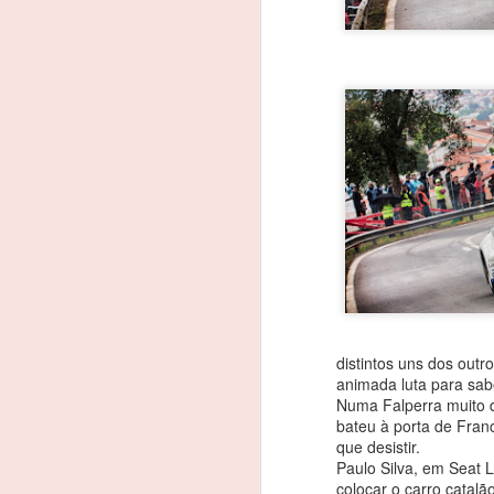
distintos uns dos outr
animada luta para sab
Numa Falperra muito du
bateu à porta de Fran
que desistir.
João Rebelo Martins
Paulo Silva, em Seat 
FEB
colocar o carro catal
3
na luta pelo título dos