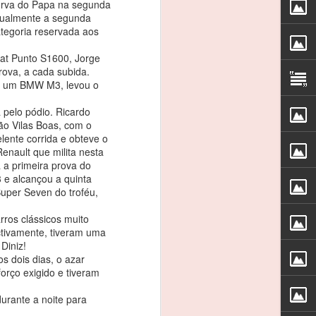
urva do Papa na segunda
s os meus patrocinadores, à CRM e, em
igualmente a segunda
que esteve este fim-de-semana comigo”.
tegoria reservada aos
at Punto S1600, Jorge
va que se iniciou este fim-de-semana,
rova, a cada subida.
 rodar em 13º da geral e em segundo na
ndo um BMW M3, levou o
inglês Timothy Steel, no treinos
 pelo pódio. Ricardo
o Vilas Boas, com o
lente corrida e obteve o
Renault que milita nesta
a a primeira prova do
 e alcançou a quinta
Super Seven do troféu,
rros clássicos muito
ectivamente, tiveram uma
Diniz!
s dois dias, o azar
orço exigido e tiveram
REBELO MARTINS: 3
urante a noite para
FEB
3
EM 3