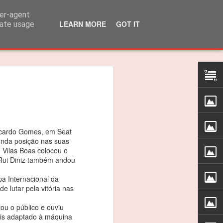
ser-agent
LEARN MORE
GOT IT
rate usage
lo Martins venceu
 310R
 título dos 310R
icardo Gomes, em Seat
das do Caterham Festival foi suficiente
unda posição nas suas
 Vilas Boas colocou o
 o Troféu 310R da Caterham Motorsport
; Rui Diniz também andou
a Internacional da
timão, Jarama e Zandvoort, as
 lutar pela vitória nas
as nas 4 corridas do Estoril foram
ceptro.
ou o público e ouviu
mais adaptado à máquina
as vitórias, foi um ano difícil e quero