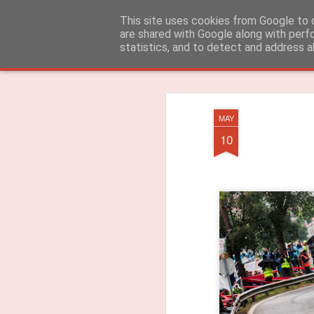
ROADGALAXY - Media Center
This site uses cookies from Google to d
are shared with Google along with perf
statistics, and to detect and address a
Clássica
Flipcard
Revista
Mosaico
Barra Lateral
Instantâneo
MAY
10