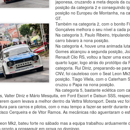
japonesa, cruzando a meta depois da c
agradecer o apoio de todo
posição da categoria 2 e conseguindo 
especial, à minha família 
posição no Europeu de Montanha, na ca
Começou por dizer o piloto.
GT.
Também na categoria 2, com o bonito Fi
Foi debaixo de intensa chu
Gonçalves melhora o seu nível a cada p
com o piloto oliveirense a
Na categoria 3, Paulo Ribeiro, tripula
classe dos 310 R, atrás do 
carro bávaro à nona posição.
cronometrados.
Na categoria 4, houve uma animada luta
Gomes alcançou a segunda posição, Joã
Renault Clio RS, voltou a fazer uma exce
João Rebelo Martins
quarto lugar, logo atrás do protótipo da 
FEB
categoria. Rui Diniz, preparando-se par
3
com a Douro Stream
CNV, foi cauteloso com o Seat Leon Mk3
by Light Mobie
posição. Tiago Vilela, com o Caterham 
João Rebelo Martins com a Douro
cruzou o Papa na nona posição.
Stream by Light Mobie
Na categoria 5, bastante eclética com ca
os, Valter Diniz e Mário Mesquita, em Ford Escort e Datsun SSS, resp
Piloto fez etapa entre Caldas de
erem quem levava a melhor dentro da Vettra Motorsport. Desta vez foi 
Aregos e Porto Antigo
ra para carros e pilotos, com o mau tempo a fazer-se sentir durante o
cisco Cerqueira e de Vitor Ramos. As mecânicas não aguentaram o esf
João Rebelo Martins deixou de
lado os motores a gasolina e
João Rebelo Martins
Leon Mk2, bateu forte no sábado mas a equipa trabalhou arduamente d
FEB
aderiu à mobilidade suave, num
ão pronto a prosseguir em prova no domingo.
3
nos Business