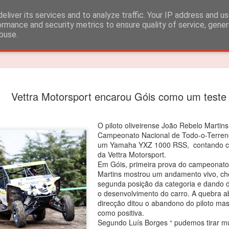
eliver its services and to analyze traffic. Your IP address and u
ormance and security metrics to ensure quality of service, gene
buse.
Timeslide
João Rebe
FEB
Vettra Motorsport encarou Góis como um teste
3
título dos
João Rebelo Martins venceu
O piloto oliveirense João Rebelo Martins
Campeonato Nacional de Todo-o-Terreno
O segundo lugar nas 4 corri
um Yamaha YXZ 1000 RSS, contando co
da Vettra Motorsport.
João Rebelo Martins vence
Em Góis, primeira prova do campeonato
Iberian.
Martins mostrou um andamento vivo, ch
segunda posição da categoria e dando 
Depois das vitorias em Por
o desenvolvimento do carro. A quebra a
segundas posições alcançad
direcção ditou o abandono do piloto mas 
suficientes para garantir o 
como positiva.
Segundo Luís Borges “ pudemos tirar mu
“Estou muito feliz! Apesar d