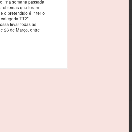
que “na semana passada
s os meus patrocinadores, à CRM e, em
 problemas que foram
que esteve este fim-de-semana comigo”.
e o pretendido é “ ter o
a categoria TT2”.
ssa levar todas as
va que se iniciou este fim-de-semana,
 e 26 de Março, entre
 rodar em 13º da geral e em segundo na
inglês Timothy Steel, no treinos
REBELO MARTINS: 3
FEB
3
EM 3