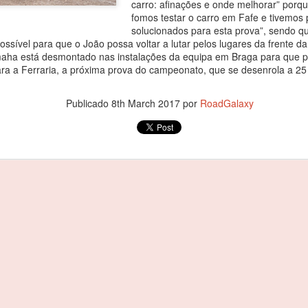
carro: afinações e onde melhorar” por
agradecer o apoio de todo
fomos testar o carro em Fafe e tivemos
especial, à minha família 
solucionados para esta prova”, sendo qu
Começou por dizer o piloto.
possível para que o João possa voltar a lutar pelos lugares da frente d
ha está desmontado nas instalações da equipa em Braga para que po
Foi debaixo de intensa chu
ara a Ferraria, a próxima prova do campeonato, que se desenrola a 25
com o piloto oliveirense a
classe dos 310 R, atrás do 
cronometrados.
Publicado
8th March 2017
por
RoadGalaxy
João Rebelo Martins
FEB
3
com a Douro Stream
by Light Mobie
João Rebelo Martins com a Douro
Stream by Light Mobie
Piloto fez etapa entre Caldas de
Aregos e Porto Antigo
João Rebelo Martins deixou de
lado os motores a gasolina e
João Rebelo Martins
FEB
aderiu à mobilidade suave, num
3
nos Business