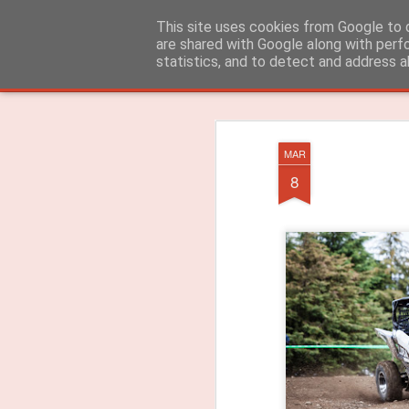
ROADGALAXY - Media Center
This site uses cookies from Google to d
are shared with Google along with perf
statistics, and to detect and address a
Clássica
Flipcard
Revista
Mosaico
Barra Lateral
Instantâneo
MAR
8