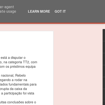
ser-agent
LEARN MORE
GOT IT
rate usage
lo Martins venceu
 310R
 título dos 310R
 está a disputar o
, na categoria TT2, com
das do Caterham Festival foi suficiente
m os préstimos equipa
 o Troféu 310R da Caterham Motorsport
 nacional, Rebelo
egando a rodar na
dados fundamentais para
timão, Jarama e Zandvoort, as
brupta da caixa da
as nas 4 corridas do Estoril foram
a participação foi vista
ceptro.
itas conclusões sobre o
as vitórias, foi um ano difícil e quero