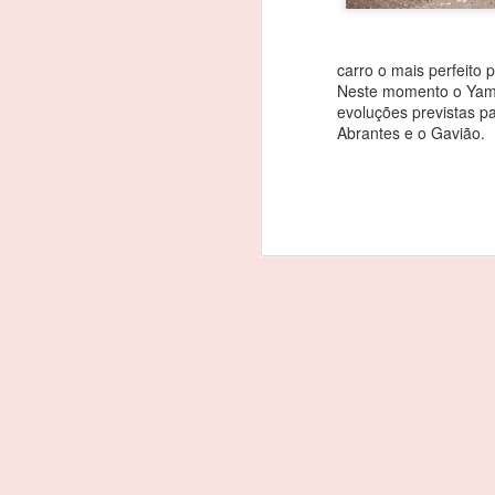
carro o mais perfeito 
Neste momento o Yama
evoluções previstas p
Abrantes e o Gavião.
João Rebelo Martins
FEB
3
na luta pelo título dos