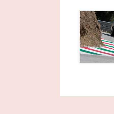
João Rebelo Martins
FEB
3
na luta pelo título dos