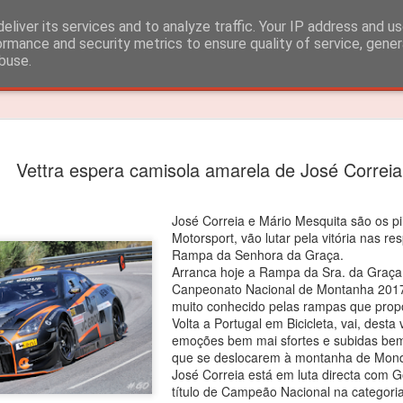
eliver its services and to analyze traffic. Your IP address and u
ormance and security metrics to ensure quality of service, gene
buse.
Timeslide
João Rebe
FEB
Vettra espera camisola amarela de José Correia
3
título dos
João Rebelo Martins venceu
José Correia e Mário Mesquita são os pi
Motorsport, vão lutar pela vitória nas re
O segundo lugar nas 4 corri
Rampa da Senhora da Graça.
Arranca hoje a Rampa da Sra. da Graça
João Rebelo Martins vence
Canpeonato Nacional de Montanha 2017
Iberian.
muito conhecido pelas rampas que propo
Volta a Portugal em Bicicleta, vai, desta
Depois das vitorias em Por
emoções bem mai sfortes e subidas bem
segundas posições alcançad
que se deslocarem à montanha de Mond
suficientes para garantir o 
José Correia está em luta directa com 
título de Campeão Nacional na categoria
“Estou muito feliz! Apesar d