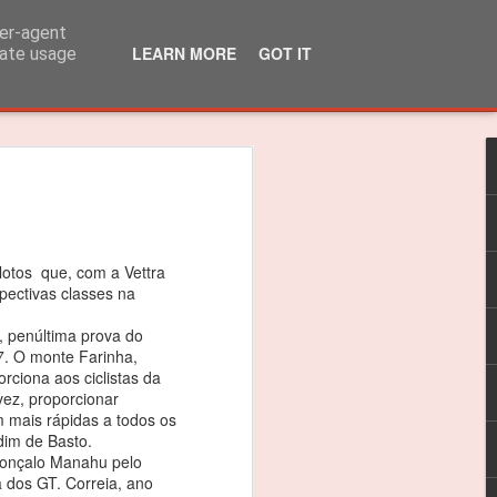
ser-agent
LEARN MORE
GOT IT
rate usage
lo Martins venceu
 310R
 título dos 310R
lotos que, com a Vettra
spectivas classes na
das do Caterham Festival foi suficiente
, penúltima prova do
 o Troféu 310R da Caterham Motorsport
. O monte Farinha,
rciona aos ciclistas da
 vez, proporcionar
timão, Jarama e Zandvoort, as
 mais rápidas a todos os
as nas 4 corridas do Estoril foram
im de Basto.
ceptro.
Gonçalo Manahu pelo
 dos GT. Correia, ano
as vitórias, foi um ano difícil e quero