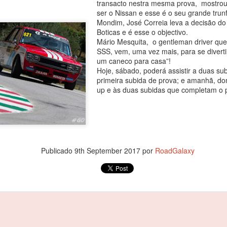
transacto nestra mesma prova, mostrou
agradecer o apoio de todo
ser o Nissan e esse é o seu grande tru
especial, à minha família 
Mondim, José Correia leva a decisão d
Começou por dizer o piloto.
Boticas e é esse o objectivo.
Mário Mesquita, o gentleman driver que
Foi debaixo de intensa chu
SSS, vem, uma vez mais, para se divertir
com o piloto oliveirense a
um caneco para casa”!
classe dos 310 R, atrás do 
Hoje, sábado, poderá assistir a duas sub
cronometrados.
primeira subida de prova; e amanhã, d
up e às duas subidas que completam o 
João Rebelo Martins
FEB
3
com a Douro Stream
by Light Mobie
João Rebelo Martins com a Douro
Publicado
9th September 2017
por
RoadGalaxy
Stream by Light Mobie
Piloto fez etapa entre Caldas de
Aregos e Porto Antigo
João Rebelo Martins deixou de
lado os motores a gasolina e
João Rebelo Martins
FEB
aderiu à mobilidade suave, num
3
nos Business