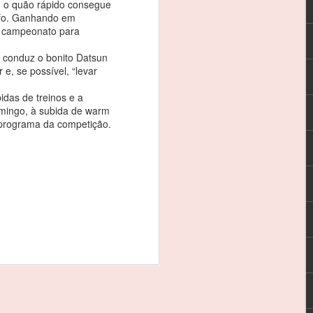
 o quão rápido consegue
s os meus patrocinadores, à CRM e, em
nfo. Ganhando em
que esteve este fim-de-semana comigo”.
o campeonato para
 conduz o bonito Datsun
va que se iniciou este fim-de-semana,
 e, se possível, “levar
 rodar em 13º da geral e em segundo na
inglês Timothy Steel, no treinos
idas de treinos e a
omingo, à subida de warm
programa da competição.
REBELO MARTINS: 3
FEB
3
EM 3