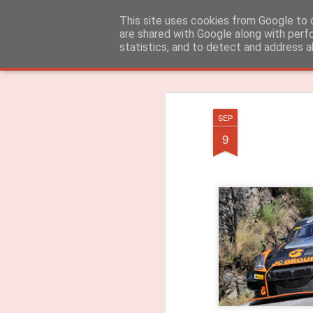
ROADGALAXY - Media Center
This site uses cookies from Google to d
are shared with Google along with perf
statistics, and to detect and address a
Clássica
Flipcard
Revista
Mosaico
Barra Lateral
Instantâneo
SEP
9