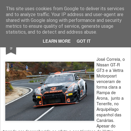
ROADGALAXY - Media Center
This site uses cookies from Google to deliver its services
and to analyze traffic. Your IP address and user-agent are
shared with Google along with performance and security
metrics to ensure quality of service, generate usage
statistics, and to detect and address abuse.
OCT
LEARN MORE
GOT IT
Vitória nas Canárias
9
José Correia, o
Nissan GT-R
GT3 e a Vettra
Motorposrt
venceram de
forma clara a
Rampa de
Arona, junto a
Tenerife, no
Arquipélago
espanhol das
Canárias.
Apesar do