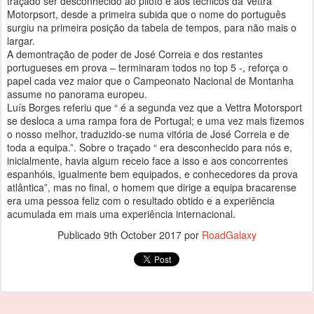
traçado ser desconhecido ao piloto e aos técnicos da Vettra
Motorpsort, desde a primeira subida que o nome do português
surgiu na primeira posição da tabela de tempos, para não mais o
largar.
A demontração de poder de José Correia e dos restantes
portugueses em prova – terminaram todos no top 5 -, reforça o
papel cada vez maior que o Campeonato Nacional de Montanha
assume no panorama europeu.
Luís Borges referiu que “ é a segunda vez que a Vettra Motorsport
se desloca a uma rampa fora de Portugal; e uma vez mais fizemos
o nosso melhor, traduzido-se numa vitória de José Correia e de
toda a equipa.”. Sobre o traçado “ era desconhecido para nós e,
inicialmente, havia algum receio face a isso e aos concorrentes
espanhóis, igualmente bem equipados, e conhecedores da prova
atlântica”, mas no final, o homem que dirige a equipa bracarense
era uma pessoa feliz com o resultado obtido e a experiência
acumulada em mais uma experiência internacional.
Publicado
9th October 2017
por
RoadGalaxy