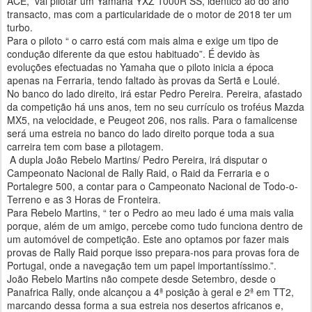
ACE, vai pilotar um Yamaha YXZ 1000R SS, idêntico ao do ano
transacto, mas com a particularidade de o motor de 2018 ter um
turbo.
Para o piloto “ o carro está com mais alma e exige um tipo de
condução diferente da que estou habituado”. É devido às
evoluções efectuadas no Yamaha que o piloto inicia a época
apenas na Ferraria, tendo faltado às provas da Sertã e Loulé.
No banco do lado direito, irá estar Pedro Pereira. Pereira, afastado
da competição há uns anos, tem no seu currículo os troféus Mazda
MX5, na velocidade, e Peugeot 206, nos ralis. Para o famalicense
será uma estreia no banco do lado direito porque toda a sua
carreira tem com base a pilotagem.
A dupla João Rebelo Martins/ Pedro Pereira, irá disputar o
Campeonato Nacional de Rally Raid, o Raid da Ferraria e o
Portalegre 500, a contar para o Campeonato Nacional de Todo-o-
Terreno e as 3 Horas de Fronteira.
Para Rebelo Martins, “ ter o Pedro ao meu lado é uma mais valia
porque, além de um amigo, percebe como tudo funciona dentro de
um automóvel de competição. Este ano optamos por fazer mais
provas de Rally Raid porque isso prepara-nos para provas fora de
Portugal, onde a navegação tem um papel importantíssimo.”.
João Rebelo Martins não compete desde Setembro, desde o
Panafrica Rally, onde alcançou a 4ª posição à geral e 2ª em TT2,
marcando dessa forma a sua estreia nos desertos africanos e,