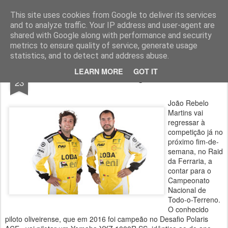
ROADGALAXY - Media Center
This site uses cookies from Google to deliver its services
and to analyze traffic. Your IP address and user-agent are
shared with Google along with performance and security
metrics to ensure quality of service, generate usage
statistics, and to detect and address abuse.
APR
LEARN MORE
GOT IT
João Rebelo Martins regressa na Ferraria
23
João Rebelo
Martins vai
regressar à
competição já no
próximo fim-de-
semana, no Raid
da Ferraria, a
contar para o
Campeonato
Nacional de
Todo-o-Terreno.
O conhecido
piloto oliveirense, que em 2016 foi campeão no Desafio Polaris