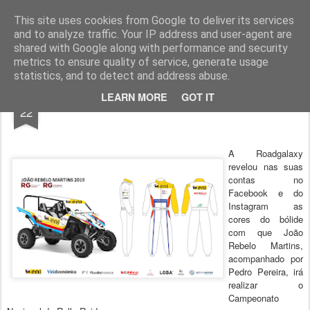
ROADGALAXY - Media Center
This site uses cookies from Google to deliver its services
and to analyze traffic. Your IP address and user-agent are
shared with Google along with performance and security
metrics to ensure quality of service, generate usage
statistics, and to detect and address abuse.
APR
LEARN MORE
GOT IT
As cores do bólide de Rebelo Martins
22
A Roadgalaxy
revelou nas suas
contas no
Facebook e do
Instagram as
cores do bólide
com que João
Rebelo Martins,
acompanhado por
Pedro Pereira, irá
realizar o
Campeonato