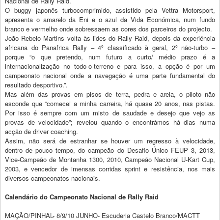
Nacional de Rally Raid.
O buggy japonês turbocomprimido, assistido pela Vettra Motorsport,
apresenta o amarelo da Eni e o azul da Vida Económica, num fundo
branco e vermelho onde sobressaem as cores dos parceiros do projecto.
João Rebelo Martins volta às lides do Rally Raid, depois da experiência
africana do Panafrica Rally – 4º classificado à geral, 2º não-turbo –
porque “o que pretendo, num futuro a curto/ médio prazo é a
internacionalização no todo-o-terreno e para isso, a opção é por um
campeonato nacional onde a navegação é uma parte fundamental do
resultado desportivo.”.
Mas além das provas em pisos de terra, pedra e areia, o piloto não
esconde que “comecei a minha carreira, há quase 20 anos, nas pistas.
Por isso é sempre com um misto de saudade e desejo que vejo as
provas de velocidade”; revelou quando o encontrámos há dias numa
acção de driver coaching.
Assim, não será de estranhar se houver um regresso à velocidade,
dentro de pouco tempo, do campeão do Desafio Único FEUP 3, 2013,
Vice-Campeão de Montanha 1300, 2010, Campeão Nacional U-Kart Cup,
2003, e vencedor de imensas corridas sprint e resistência, nos mais
diversos campeonatos nacionais.
Calendário do Campeonato Nacional de Rally Raid
MAÇÃO/PINHAL- 8/9/10 JUNHO- Escuderia Castelo Branco/MACTT