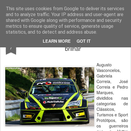
ROADGALAXY - Media Center
This site uses cookies from Google to deliver its services
and to analyze traffic. Your IP address and user-agent are
shared with Google along with performance and security
metrics to ensure quality of service, generate usage
statistics, and to detect and address abuse.
Falperra: a prova onde todos querem
MAY
LEARN MORE
GOT IT
7
brilhar
Augusto
Vasconcelos,
Gabriela
Correia, José
Correia e Pedro
Marques,
divididos nas
categorias de
Clássicos,
Turismos e Sport
Protótipos, são
os guerreiros