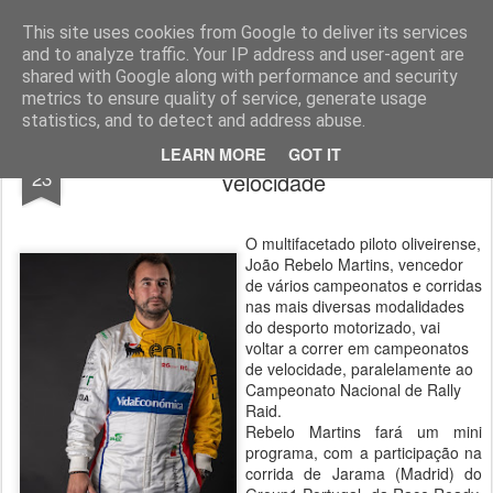
ROADGALAXY - Media Center
This site uses cookies from Google to deliver its services
and to analyze traffic. Your IP address and user-agent are
shared with Google along with performance and security
metrics to ensure quality of service, generate usage
statistics, and to detect and address abuse.
João Rebelo Martins regressa à
MAY
LEARN MORE
GOT IT
23
velocidade
O multifacetado piloto oliveirense,
João Rebelo Martins, vencedor
de vários campeonatos e corridas
nas mais diversas modalidades
do desporto motorizado, vai
voltar a correr em campeonatos
de velocidade, paralelamente ao
Campeonato Nacional de Rally
Raid.
Rebelo Martins fará um mini
programa, com a participação na
corrida de Jarama (Madrid) do