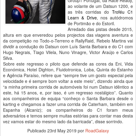
Group1 Portugal, da Race Ready,
ao volante de um Datsun 1200, e
as três corridas do
Troféu C1
Learn & Drive
, nos autódromos
de Portimão e do Estoril.
Arredado das pistas desde 2015,
altura em que enveredou pelos projectos das viagens aventura e
da competição no Todo-o-Terreno e RallyRaid, Rebelo Martins vai
dividir a condução do Datsun com Luís Santa Barbara e do C1 com
Hugo Negrais, Tiago Vilela, Nuno Vinagre, Victor Araújo e Carlos
Silva.
Sobre este regresso o piloto que defende as cores da Eni, Vida
Económica, Hotel Dighton, Fluidotronica, Loba, Quinta do Estanho
e Agência Paraíso, refere que “sempre tive um gosto especial pela
velocidade e é sempre bom voltar a este meio”, dizendo ainda que
“a minha primeira corrida de automóveis foi num Datsun idêntico a
este, há 15 anos, e, por isso, é um regresso nostálgico”. Quanto
aos companheiros de equipa “conheço o Santa Barbara desde o
karting e chegamos a fazer uma corrida de Caterham, também em
Espanha (Alcaniz); os companheiros do C1 foram meus
adversários e temos sempre muitas estórias para contar mas desta
vez vamos estar do mesmo lado da barricada”, disse sorrindo.
Publicado
23rd May 2019
por
RoadGalaxy