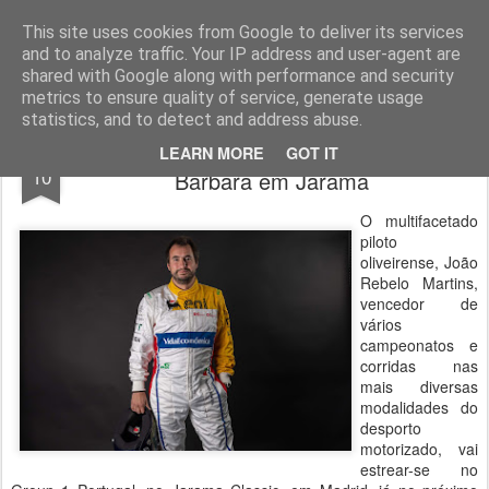
ROADGALAXY - Media Center
This site uses cookies from Google to deliver its services
and to analyze traffic. Your IP address and user-agent are
shared with Google along with performance and security
metrics to ensure quality of service, generate usage
statistics, and to detect and address abuse.
João Rebelo Martins com Luís Santa-
JUN
LEARN MORE
GOT IT
10
Bárbara em Jarama
O multifacetado
piloto
oliveirense, João
Rebelo Martins,
vencedor de
vários
campeonatos e
corridas nas
mais diversas
modalidades do
desporto
motorizado, vai
estrear-se no