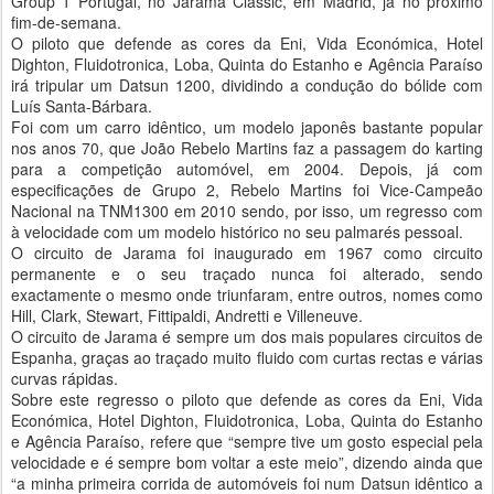
Group 1 Portugal, no Jarama Classic, em Madrid, já no próximo
fim-de-semana.
O piloto que defende as cores da Eni, Vida Económica, Hotel
Dighton, Fluidotronica, Loba, Quinta do Estanho e Agência Paraíso
irá tripular um Datsun 1200, dividindo a condução do bólide com
Luís Santa-Bárbara.
Foi com um carro idêntico, um modelo japonês bastante popular
nos anos 70, que João Rebelo Martins faz a passagem do karting
para a competição automóvel, em 2004. Depois, já com
especificações de Grupo 2, Rebelo Martins foi Vice-Campeão
Nacional na TNM1300 em 2010 sendo, por isso, um regresso com
à velocidade com um modelo histórico no seu palmarés pessoal.
O circuito de Jarama foi inaugurado em 1967 como circuito
permanente e o seu traçado nunca foi alterado, sendo
exactamente o mesmo onde triunfaram, entre outros, nomes como
Hill, Clark, Stewart, Fittipaldi, Andretti e Villeneuve.
O circuito de Jarama é sempre um dos mais populares circuitos de
Espanha, graças ao traçado muito fluido com curtas rectas e várias
curvas rápidas.
Sobre este regresso o piloto que defende as cores da Eni, Vida
Económica, Hotel Dighton, Fluidotronica, Loba, Quinta do Estanho
e Agência Paraíso, refere que “sempre tive um gosto especial pela
velocidade e é sempre bom voltar a este meio”, dizendo ainda que
“a minha primeira corrida de automóveis foi num Datsun idêntico a