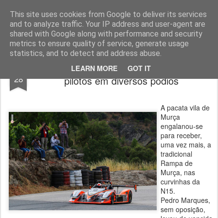
ROADGALAXY - Media Center
This site uses cookies from Google to deliver its services
and to analyze traffic. Your IP address and user-agent are
shared with Google along with performance and security
metrics to ensure quality of service, generate usage
statistics, and to detect and address abuse.
Murça: Vettra Motorsport e os seus
JUL
LEARN MORE
GOT IT
28
pilotos em diversos pódios
A pacata vila de
Murça
engalanou-se
para receber,
uma vez mais, a
tradicional
Rampa de
Murça, nas
curvinhas da
N15.
Pedro Marques,
sem oposição,