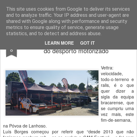
ROADGALAXY - Media Center
This site uses cookies from Google to deliver its services
and to analyze traffic. Your IP address and user-agent are
shared with Google along with performance and security
metrics to ensure quality of service, generate usage
statistics, and to detect and address abuse.
Vettra cumpriu-se com pódios, em festa
JUL
LEARN MORE
GOT IT
8
do desporto motorizado
Vettra:
velocidade,
todo-o-terreno e
ralis, é o que
quer dizer a
sigla da equipa
bracarense, que
se cumpriu uma
vez mais, este
fim-de-semana,
na Póvoa de Lanhoso.
Luís Borges começou por referir que “desde 2013 que não