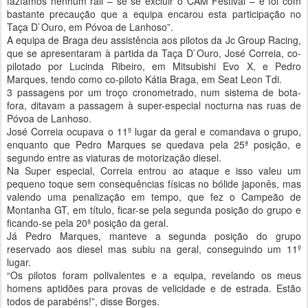
fazíamos nenhum rali – se se excluir o CAM Festival – e foi com
bastante precaução que a equipa encarou esta participação no
Taça D`Ouro, em Póvoa de Lanhoso”.
A equipa de Braga deu assistência aos pilotos da Jc Group Racing,
que se apresentaram à partida da Taça D`Ouro, José Correia, co-
pilotado por Lucinda Ribeiro, em Mitsubishi Evo X, e Pedro
Marques, tendo como co-piloto Kátia Braga, em Seat Leon Tdi.
3 passagens por um troço cronometrado, num sistema de bota-
fora, ditavam a passagem à super-especial nocturna nas ruas de
Póvoa de Lanhoso.
José Correia ocupava o 11º lugar da geral e comandava o grupo,
enquanto que Pedro Marques se quedava pela 25ª posição, e
segundo entre as viaturas de motorização diesel.
Na Super especial, Correia entrou ao ataque e isso valeu um
pequeno toque sem consequências físicas no bólide japonês, mas
valendo uma penalização em tempo, que fez o Campeão de
Montanha GT, em título, ficar-se pela segunda posição do grupo e
ficando-se pela 20ª posição da geral.
Já Pedro Marques, manteve a segunda posição do grupo
reservado aos diesel mas subiu na geral, conseguindo um 11º
lugar.
“Os pilotos foram polivalentes e a equipa, revelando os meus
homens aptidões para provas de velicidade e de estrada. Estão
todos de parabéns!”, disse Borges.