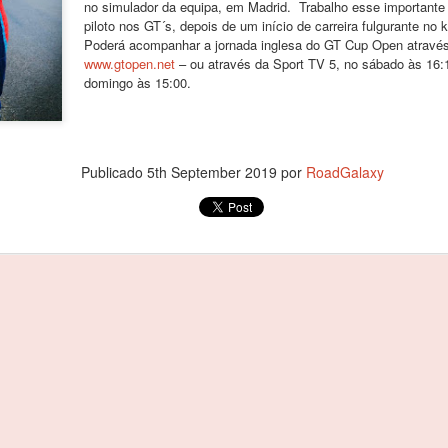
no simulador da equipa, em Madrid.
Trabalho esse importante
agradecer o apoio de todo
piloto nos GT´s, depois de um início de carreira fulgurante no 
especial, à minha família 
Poderá acompanhar a jornada inglesa do GT Cup Open através d
Começou por dizer o piloto.
www.gtopen.net
– ou através da Sport TV 5, no sábado às 16:1
domingo às 15:00.
Foi debaixo de intensa chu
com o piloto oliveirense a
classe dos 310 R, atrás do 
cronometrados.
Publicado
5th September 2019
por
RoadGalaxy
João Rebelo Martins
FEB
3
com a Douro Stream
by Light Mobie
João Rebelo Martins com a Douro
Stream by Light Mobie
Piloto fez etapa entre Caldas de
Aregos e Porto Antigo
João Rebelo Martins deixou de
lado os motores a gasolina e
João Rebelo Martins
FEB
aderiu à mobilidade suave, num
3
nos Business