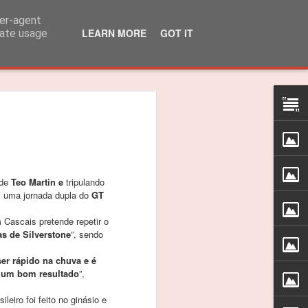
ser-agent
LEARN MORE
GOT IT
rate usage
lo Martins venceu
 310R
 título dos 310R
 de
Teo Martin e
tripulando
das do Caterham Festival foi suficiente
s uma jornada dupla do
GT
 o Troféu 310R da Caterham Motorsport
Cascais pretende repetir o
as de Silverstone
”, sendo
timão, Jarama e Zandvoort, as
ser rápido na chuva e é
as nas 4 corridas do Estoril foram
r um bom resultado
”,
ceptro.
ileiro foi feito no ginásio e
as vitórias, foi um ano difícil e quero