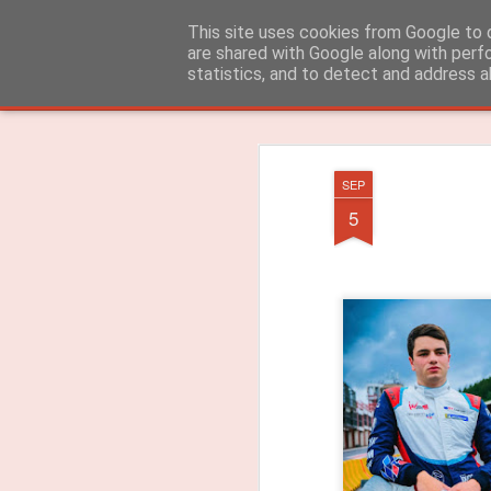
ROADGALAXY - Media Center
This site uses cookies from Google to d
are shared with Google along with perf
statistics, and to detect and address a
Clássica
Flipcard
Revista
Mosaico
Barra Lateral
Instantâneo
SEP
5