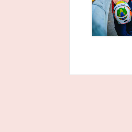
João Rebelo Martins
FEB
3
na luta pelo título dos