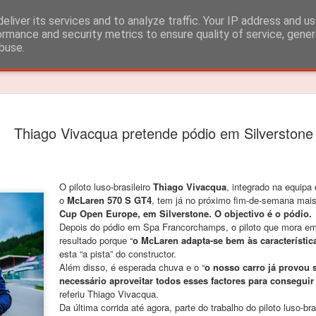
eliver its services and to analyze traffic. Your IP address and u
ormance and security metrics to ensure quality of service, gene
buse.
Timeslide
João Rebe
FEB
Thiago Vivacqua pretende pódio em Silverstone
3
título dos
João Rebelo Martins venceu
O piloto luso-brasileiro
Thiago Vivacqua
, integrado na equipa
O segundo lugar nas 4 corri
o
McLaren 570 S GT4
, tem já no próximo fim-de-semana mai
Cup Open Europe, em Silverstone. O objectivo é o pódio.
João Rebelo Martins vence
Depois do pódio em Spa Francorchamps, o piloto que mora em 
Iberian.
resultado porque “
o McLaren adapta-se bem às característic
esta “a pista” do constructor.
Depois das vitorias em Por
Além disso, é esperada chuva e o “
o nosso carro já provou 
segundas posições alcançad
necessário aproveitar todos esses factores para consegui
suficientes para garantir o 
referiu Thiago Vivacqua.
Da última corrida até agora, parte do trabalho do piloto luso-bras
“Estou muito feliz! Apesar d