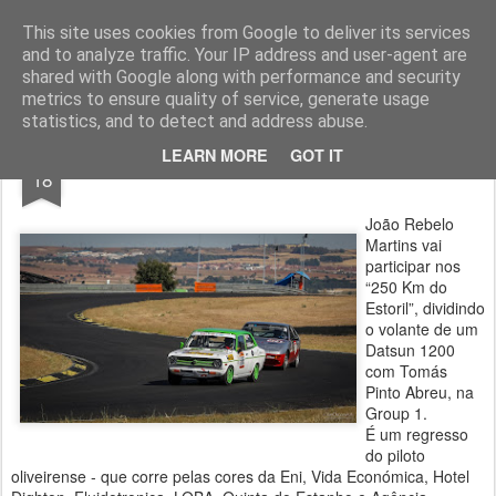
ROADGALAXY - Media Center
This site uses cookies from Google to deliver its services
and to analyze traffic. Your IP address and user-agent are
shared with Google along with performance and security
metrics to ensure quality of service, generate usage
statistics, and to detect and address abuse.
NOV
LEARN MORE
GOT IT
Rebelo Martins nos 250 Km do Estoril
18
João Rebelo
Martins vai
participar nos
“250 Km do
Estoril”, dividindo
o volante de um
Datsun 1200
com Tomás
Pinto Abreu, na
Group 1.
É um regresso
do piloto
oliveirense - que corre pelas cores da Eni, Vida Económica, Hotel