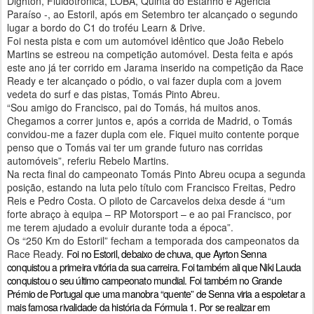
Dighton, Fluidotronica, LOBA, Quinta do Estanho e Agência
Paraíso -, ao Estoril, após em Setembro ter alcançado o segundo
lugar a bordo do C1 do troféu Learn & Drive.
Foi nesta pista e com um automóvel idêntico que João Rebelo
Martins se estreou na competição automóvel. Desta feita e após
este ano já ter corrido em Jarama inserido na competição da Race
Ready e ter alcançado o pódio, o vai fazer dupla com a jovem
vedeta do surf e das pistas, Tomás Pinto Abreu.
“Sou amigo do Francisco, pai do Tomás, há muitos anos.
Chegamos a correr juntos e, após a corrida de Madrid, o Tomás
convidou-me a fazer dupla com ele. Fiquei muito contente porque
penso que o Tomás vai ter um grande futuro nas corridas
automóveis”, referiu Rebelo Martins.
Na recta final do campeonato Tomás Pinto Abreu ocupa a segunda
posição, estando na luta pelo título com Francisco Freitas, Pedro
Reis e Pedro Costa. O piloto de Carcavelos deixa desde á “um
forte abraço à equipa – RP Motorsport – e ao pai Francisco, por
me terem ajudado a evoluir durante toda a época”.
Os “250 Km do Estoril” fecham a temporada dos campeonatos da
Race Ready.
Foi no Estoril, debaixo de chuva, que Ayrton Senna
conquistou a primeira vitória da sua carreira. Foi também ali que Niki Lauda
conquistou o seu último campeonato mundial. Foi também no Grande
Prémio de Portugal que uma manobra “quente” de Senna viria a espoletar a
mais famosa rivalidade da história da Fórmula 1. Por se realizar em