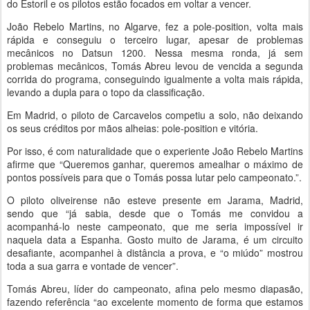
do Estoril e os pilotos estão focados em voltar a vencer.
João Rebelo Martins, no Algarve, fez a pole-position, volta mais
rápida e conseguiu o terceiro lugar, apesar de problemas
mecânicos no Datsun 1200. Nessa mesma ronda, já sem
problemas mecânicos, Tomás Abreu levou de vencida a segunda
corrida do programa, conseguindo igualmente a volta mais rápida,
levando a dupla para o topo da classificação.
Em Madrid, o piloto de Carcavelos competiu a solo, não deixando
os seus créditos por mãos alheias: pole-position e vitória.
Por isso, é com naturalidade que o experiente João Rebelo Martins
afirme que “Queremos ganhar, queremos amealhar o máximo de
pontos possíveis para que o Tomás possa lutar pelo campeonato.”.
O piloto oliveirense não esteve presente em Jarama, Madrid,
sendo que “já sabia, desde que o Tomás me convidou a
acompanhá-lo neste campeonato, que me seria impossível ir
naquela data a Espanha. Gosto muito de Jarama, é um circuito
desafiante, acompanhei à distância a prova, e “o miúdo” mostrou
toda a sua garra e vontade de vencer”.
Tomás Abreu, líder do campeonato, afina pelo mesmo diapasão,
fazendo referência “ao excelente momento de forma que estamos