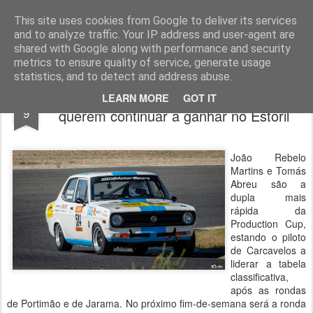
ROADGALAXY - Media Center
This site uses cookies from Google to deliver its services
and to analyze traffic. Your IP address and user-agent are
shared with Google along with performance and security
metrics to ensure quality of service, generate usage
statistics, and to detect and address abuse.
João Rebelo Martins e Tomás Abreu
JUL
LEARN MORE
GOT IT
9
querem continuar a ganhar no Estoril
João Rebelo
Martins e Tomás
Abreu são a
dupla mais
rápida da
Production Cup,
estando o piloto
de Carcavelos a
liderar a tabela
classificativa,
após as rondas
de Portimão e de Jarama. No próximo fim-de-semana será a ronda