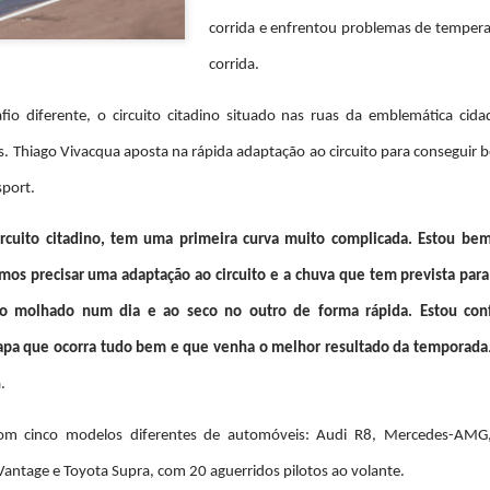
agradecer o apoio de todo
especial, à minha família 
corrida e enfrentou problemas de temper
Começou por dizer o piloto.
corrida.
Foi debaixo de intensa chu
com o piloto oliveirense a
fio diferente, o circuito citadino situado nas ruas da emblemática ci
classe dos 310 R, atrás do 
cronometrados.
is. Thiago Vivacqua aposta na rápida adaptação ao circuito para conseguir
port.
João Rebelo Martins
FEB
circuito citadino, tem uma primeira curva muito complicada. Estou be
3
com a Douro Stream
mos precisar uma adaptação ao circuito e a chuva que tem prevista para
by Light Mobie
João Rebelo Martins com a Douro
do molhado num dia e ao seco no outro de forma rápida. Estou conf
Stream by Light Mobie
apa que ocorra tudo bem e que venha o melhor resultado da temporada
Piloto fez etapa entre Caldas de
.
Aregos e Porto Antigo
João Rebelo Martins deixou de
om cinco modelos diferentes de automóveis: Audi R8, Mercedes-A
lado os motores a gasolina e
João Rebelo Martins
FEB
antage e Toyota Supra, com 20 aguerridos pilotos ao volante.
aderiu à mobilidade suave, num
3
nos Business