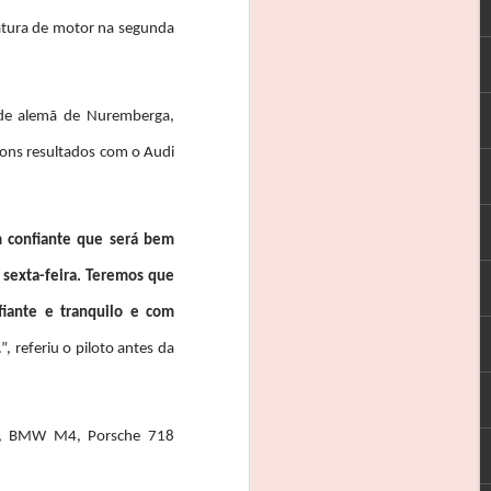
s os meus patrocinadores, à CRM e, em
que esteve este fim-de-semana comigo”.
atura de motor na segunda
va que se iniciou este fim-de-semana,
 rodar em 13º da geral e em segundo na
dade alemã de Nuremberga,
inglês Timothy Steel, no treinos
 bons resultados com o Audi
m confiante que será bem
 sexta-feira. Teremos que
iante e tranquilo e com
.”, referiu o piloto antes da
MG, BMW M4, Porsche 718
REBELO MARTINS: 3
FEB
3
EM 3