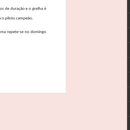
REBELO MARTINS: 3 EM 3
s de duração e o grelha é
VITÓRIA NO MÍTICO CIRCUITO
 o piloto campeão.
DE ZANDVOORT
ograma repete-se no domingo
João Rebelo Martins competiu
este fim-de-semana em
Zandvoort, integrando a caravana
do Caterham Motorsport Iberian,
com o ágil Caterham 310R,
conseguindo a vitória na sua
classe, nas 3 corridas que
compunham o programa.
“Adorei ter vindo correr a
Zandvoort: um circuito fantástico,
com curvas muito rápidas com
dois banked, situação que já não
vivia desde que corri na
Eurospeeday, em 2009.