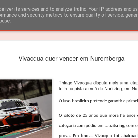
eliver its services and to analyze traffic. Your IP address and u
ormance and security metrics to ensure quality of service, gene
buse.
Timeslide
João Rebe
FEB
Vivacqua quer vencer em Nuremberga
3
título dos
João Rebelo Martins venceu
O segundo lugar nas 4 corri
Thiago Vivacqua disputa mais uma eta
feita na pista alemã de Norisring, em N
João Rebelo Martins vence
Iberian.
O luso-brasileiro pretende garantir a prime
Depois das vitorias em Por
O piloto de 25 anos que mora há anos e
segundas posições alcançad
suficientes para garantir o 
categoria com pódio em Lauzitsring, com o
“Estou muito feliz! Apesar d
prova. Em Ímola, Vivacqua foi abalroad