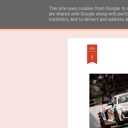
ROADGALAXY - Media Center
This site uses cookies from Google to d
are shared with Google along with perf
statistics, and to detect and address a
Clássica
Flipcard
Revista
Mosaico
Barra Lateral
Instantâneo
JUL
1