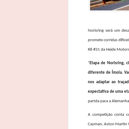
Norisring será um desa
promete corridas difíce
R8 #31 da Heide Motors
“
Etapa de Norisring, 
diferente de Ímola. Va
nos adaptar ao traça
expectativa de uma et
partda para a Alemanha
A competição conta c
João Rebelo Martins
FEB
Cayman, Aston Martin V
3
na luta pelo título dos