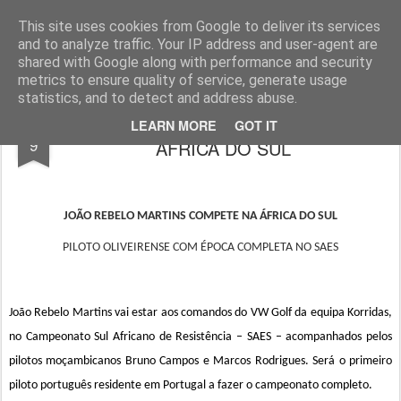
ROADGALAXY - Media Center
This site uses cookies from Google to deliver its services
and to analyze traffic. Your IP address and user-agent are
shared with Google along with performance and security
metrics to ensure quality of service, generate usage
statistics, and to detect and address abuse.
JOÃO REBELO MARTINS COMPETE NA
DEC
LEARN MORE
GOT IT
9
ÁFRICA DO SUL
JOÃO REBELO MARTINS COMPETE NA ÁFRICA DO SUL
PILOTO OLIVEIRENSE COM ÉPOCA COMPLETA NO SAES
João Rebelo Martins vai estar aos comandos do VW Golf da equipa Korridas,
no Campeonato Sul Africano de Resistência – SAES – acompanhados pelos
pilotos moçambicanos Bruno Campos e Marcos Rodrigues. Será o primeiro
piloto português residente em Portugal a fazer o campeonato completo.